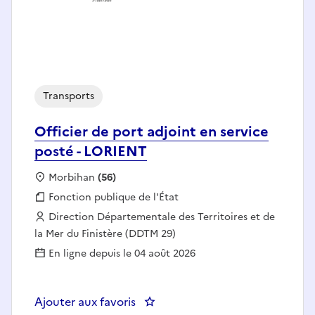
Transports
Officier de port adjoint en service
posté - LORIENT
Localisation :
Morbihan
(56)
Fonction publique :
Fonction publique de l'État
Employeur :
Direction Départementale des Territoires et de
la Mer du Finistère (DDTM 29)
En ligne depuis le 04 août 2026
Ajouter aux favoris
: Officier de port adjoint en ser