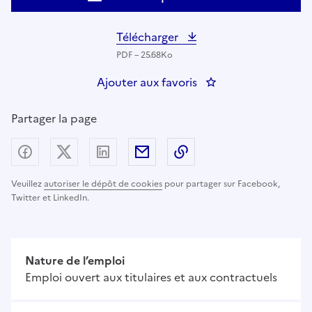
Télécharger
PDF – 25.68Ko
Ajouter aux favoris
: CONDUCTEUR ROU
Partager la page
Partager sur Facebook
Partager sur X (anciennement Twitter) - nouv
Partager sur LinkedIn
Partager par email
Copier dans le presse
Veuillez
autoriser le dépôt de cookies
pour partager sur Facebook,
Twitter et LinkedIn.
Nature de l’emploi
Emploi ouvert aux titulaires et aux contractuels