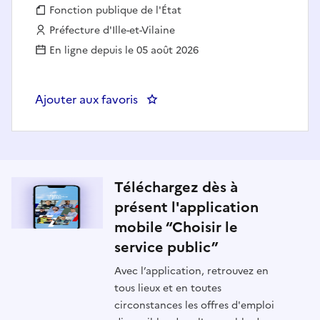
Fonction publique :
Fonction publique de l'État
Employeur :
Préfecture d'Ille-et-Vilaine
En ligne depuis le 05 août 2026
Ajouter aux favoris
: PREF 35 - Chargé(e) de l'instru
Téléchargez dès à
présent l'application
mobile “Choisir le
service public”
Avec l’application, retrouvez en
tous lieux et en toutes
circonstances les offres d'emploi