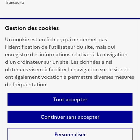
Transports
Gestion des cookies
RÉPUBLIQUE
Un cookie est un fichier, qui ne permet pas
FRANÇAISE
l’identification de l’utilisateur du site, mais qui
enregistre des informations relatives à la navigation
d’un ordinateur sur un site. Les données ainsi
obtenues visent à faciliter la navigation sur le site et
fonction-publique.gouv.fr
legifrance.gouv.fr
ont également vocation à permettre diverses mesures
de fréquentation.
gouvernement.fr
service-public.fr
data.gouv.fr
Tout accepter
Plan du site
Accessibilité : totalement conforme
Personnaliser les cookies
Mentions légales
Contact
Aide
Continuer sans accepter
candidats
Personnaliser
Sauf mention contraire, tous les textes de ce site sont sous
licence