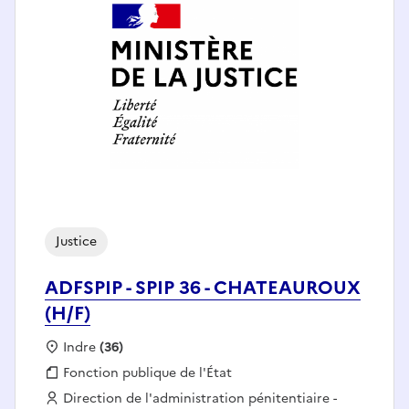
Justice
ADFSPIP - SPIP 36 - CHATEAUROUX
(H/F)
Localisation :
Indre
(36)
Fonction publique :
Fonction publique de l'État
Employeur :
Direction de l'administration pénitentiaire -