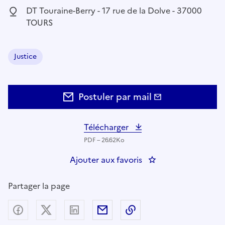
Localisation :
DT Touraine-Berry - 17 rue de la Dolve - 37000
TOURS
Justice
Domaine :
Postuler par mail
Télécharger
PDF – 26.62Ko
Ajouter aux favoris
: Conseiller Techniq
Partager la page
Partager sur Facebook
Partager sur X (anciennement Twitter) - nouv
Partager sur LinkedIn
Partager par email
Copier dans le presse