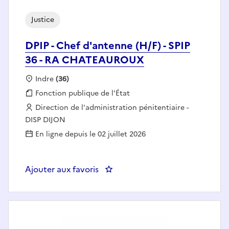
Justice
DPIP - Chef d'antenne (H/F) - SPIP
36 - RA CHATEAUROUX
Localisation :
Indre
(36)
Fonction publique :
Fonction publique de l'État
Employeur :
Direction de l'administration pénitentiaire -
DISP DIJON
En ligne depuis le 02 juillet 2026
Ajouter aux favoris
: DPIP - Chef d'antenne (H/F) -