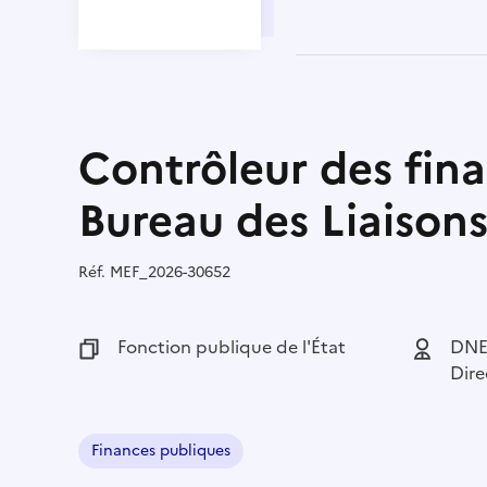
Contrôleur des fina
Bureau des Liaisons
Réf.
Référence :
MEF_2026-30652
Fonction publique :
Fonction publique de l'État
Employeu
DNEF
Dire
Finances publiques
Domaine :