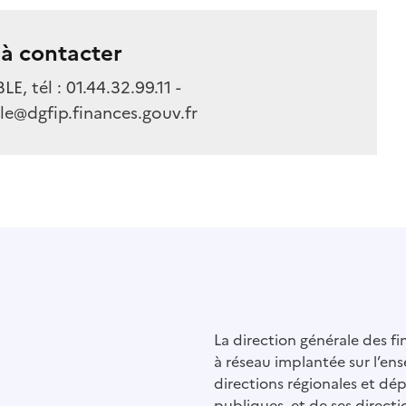
à contacter
E, tél : 01.44.32.99.11 -
le@dgfip.finances.gouv.fr
La direction générale des f
à réseau implantée sur l’ens
directions régionales et dé
publiques, et de ses directi