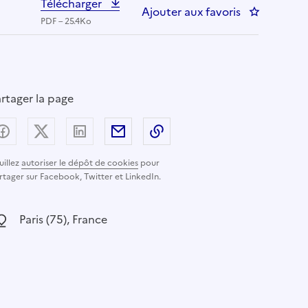
Télécharger
Ajouter aux favoris
: Contrôleur
PDF – 25.4Ko
rtager la page
Partager sur Facebook
Partager sur X (anciennement Twitter) - nouvelle
Partager sur LinkedIn
Partager par email
Copier dans le presse-pap
uillez
autoriser le dépôt de cookies
pour
rtager sur Facebook, Twitter et LinkedIn.
ocalisation :
Paris (75), France