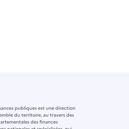
inances publiques est une direction
emble du territoire, au travers des
partementales des finances
ons nationales et spécialisées, qui