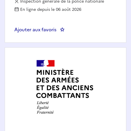
Employeur :
Inspection générale de la police nationale
En ligne depuis le 06 août 2026
Ajouter aux favoris
: Adjoint(e) au chef de la cellule 