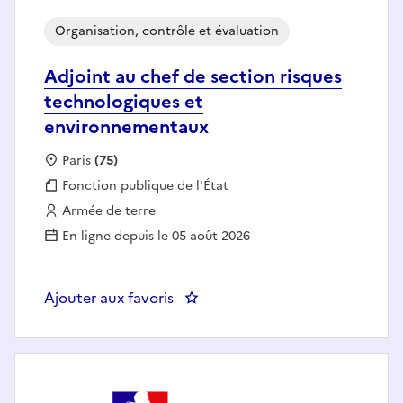
Organisation, contrôle et évaluation
Adjoint au chef de section risques
technologiques et
environnementaux
Localisation :
Paris
(75)
Fonction publique :
Fonction publique de l'État
Employeur :
Armée de terre
En ligne depuis le 05 août 2026
Ajouter aux favoris
: Adjoint au chef de section ri