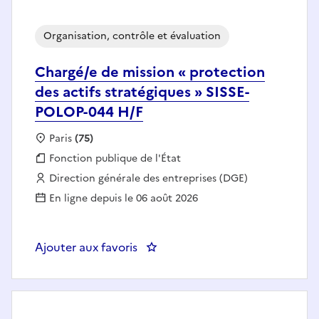
Organisation, contrôle et évaluation
Chargé/e de mission « protection
des actifs stratégiques » SISSE-
POLOP-044 H/F
Localisation :
Paris
(75)
Fonction publique :
Fonction publique de l'État
Employeur :
Direction générale des entreprises (DGE)
En ligne depuis le 06 août 2026
Ajouter aux favoris
: Chargé/e de mission « protecti