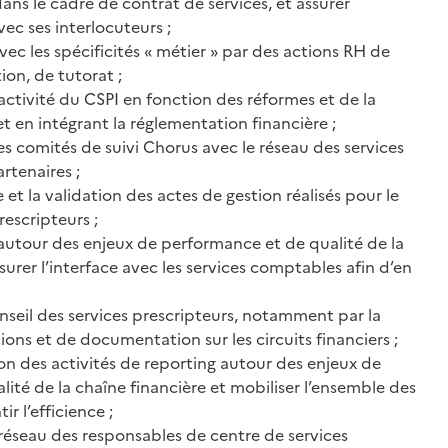
s le cadre de contrat de services, et assurer
vec ses interlocuteurs ;
vec les spécificités « métier » par des actions RH de
ion, de tutorat ;
l’activité du CSPI en fonction des réformes et de la
 et en intégrant la réglementation financière ;
les comités de suivi Chorus avec le réseau des services
rtenaires ;
e et la validation des actes de gestion réalisés pour le
escripteurs ;
s autour des enjeux de performance et de qualité de la
surer l’interface avec les services comptables afin d’en
onseil des services prescripteurs, notamment par la
ions et de documentation sur les circuits financiers ;
ion des activités de reporting autour des enjeux de
ité de la chaîne financière et mobiliser l’ensemble des
ir l’efficience ;
u réseau des responsables de centre de services