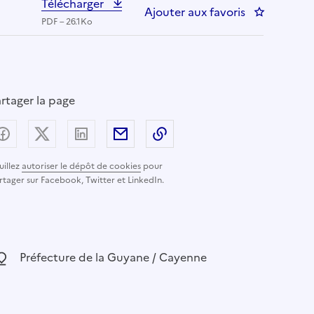
Télécharger
Ajouter aux favoris
: DGA-039-Ch
PDF – 26.1Ko
rtager la page
Partager sur Facebook
Partager sur X (anciennement Twitter) - nouvelle
Partager sur LinkedIn
Partager par email
Copier dans le presse-pap
uillez
autoriser le dépôt de cookies
pour
rtager sur Facebook, Twitter et LinkedIn.
ocalisation :
Préfecture de la Guyane / Cayenne