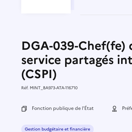
DGA-039-Chef(fe) 
service partagés int
(CSPI)
Réf.
Référence :
MINT_BA973-ATA-116710
Fonction publique :
Fonction publique de l'État
Employeu
Préf
Gestion budgétaire et financière