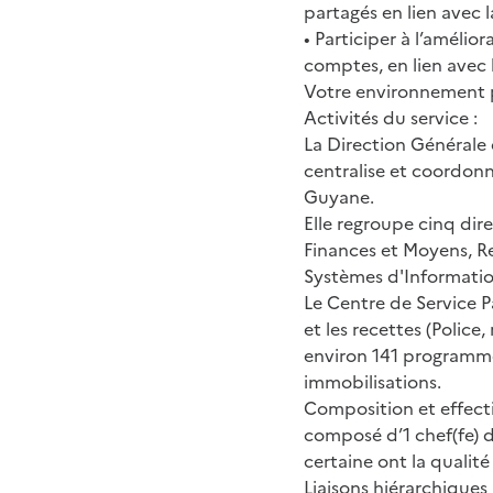
partagés en lien avec l
• Participer à l’amélio
comptes, en lien avec
Votre environnement p
Activités du service :
La Direction Générale 
centralise et coordonn
Guyane.
Elle regroupe cinq dir
Finances et Moyens, R
Systèmes d'Informatio
Le Centre de Service P
et les recettes (Police
environ 141 programmes
immobilisations.
Composition et effectif
composé d’1 chef(fe) d
certaine ont la qualit
Liaisons hiérarchiques 