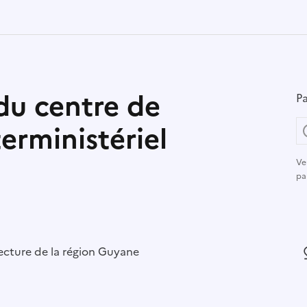
du centre de
Pa
erministériel
Ve
pa
r :
ecture de la région Guyane
L