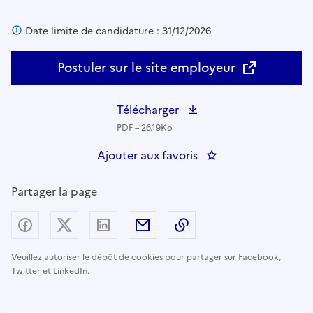
Date limite de candidature : 31/12/2026
Postuler sur le site employeur
Télécharger
PDF – 26.19Ko
Ajouter aux favoris
: DIPN78/SDRT - Analy
Partager la page
Partager sur Facebook
Partager sur X (anciennement Twitter) - nouv
Partager sur LinkedIn
Partager par email
Copier dans le presse
Veuillez
autoriser le dépôt de cookies
pour partager sur Facebook,
Twitter et LinkedIn.