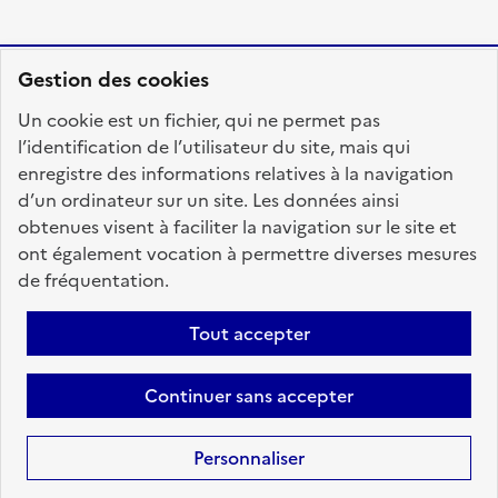
Gestion des cookies
RÉPUBLIQUE
Un cookie est un fichier, qui ne permet pas
FRANÇAISE
l’identification de l’utilisateur du site, mais qui
enregistre des informations relatives à la navigation
d’un ordinateur sur un site. Les données ainsi
obtenues visent à faciliter la navigation sur le site et
fonction-publique.gouv.fr
legifrance.gouv.fr
ont également vocation à permettre diverses mesures
de fréquentation.
gouvernement.fr
service-public.fr
data.gouv.fr
Tout accepter
Plan du site
Accessibilité : totalement conforme
Personnaliser les cookies
Mentions légales
Contact
Aide
Continuer sans accepter
candidats
Personnaliser
Sauf mention contraire, tous les textes de ce site sont sous
licence
etalab-2.0