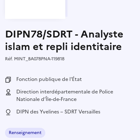
DIPN78/SDRT - Analyste
islam et repli identitaire
Réf.
Référence :
MINT_BA078PNA-119818
Fonction publique :
Fonction publique de l'État
Employeur :
Direction interdépartementale de Police
Nationale d’Île-de-France
Localisation :
DIPN des Yvelines – SDRT Versailles
Renseignement
Domaine :