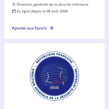
Employeur :
Direction générale de la sécurité intérieure
En ligne depuis le 05 août 2026
Ajouter aux favoris
: Chargé(e) d'enquête H/F