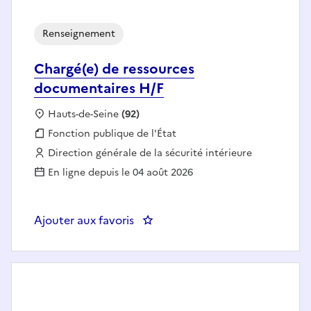
Renseignement
Chargé(e) de ressources
documentaires H/F
Localisation :
Hauts-de-Seine
(92)
Fonction publique :
Fonction publique de l'État
Employeur :
Direction générale de la sécurité intérieure
En ligne depuis le 04 août 2026
Ajouter aux favoris
: Chargé(e) de ressources docum