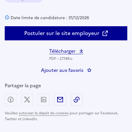
Domaine :
Date limite de candidature : 31/12/2026
Postuler sur le site employeur
Télécharger
PDF – 27.18Ko
Ajouter aux favoris
: DNPJ-OFAC-Chargé(
Partager la page
Partager sur Facebook
Partager sur X (anciennement Twitter) - nouv
Partager sur LinkedIn
Partager par email
Copier dans le presse
Veuillez
autoriser le dépôt de cookies
pour partager sur Facebook,
Twitter et LinkedIn.