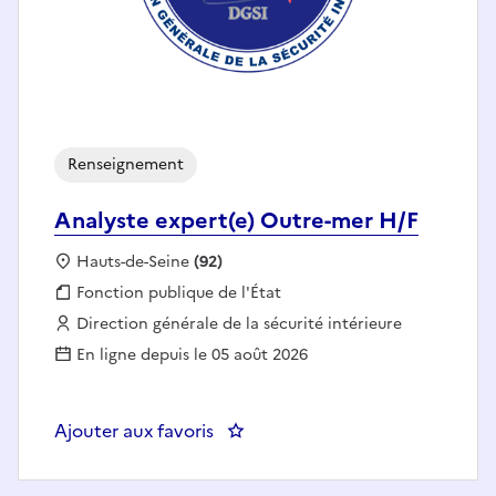
Renseignement
Analyste expert(e) Outre-mer H/F
Localisation :
Hauts-de-Seine
(92)
Fonction publique :
Fonction publique de l'État
Employeur :
Direction générale de la sécurité intérieure
En ligne depuis le 05 août 2026
Ajouter aux favoris
: Analyste expert(e) Outre-mer H