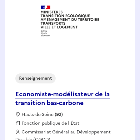
Renseignement
Economiste-modélisateur de la
transition bas-carbone
Localisation :
Hauts-de-Seine
(92)
Fonction publique :
Fonction publique de l'État
Employeur :
Commissariat Général au Développement
Durable (CGDD)