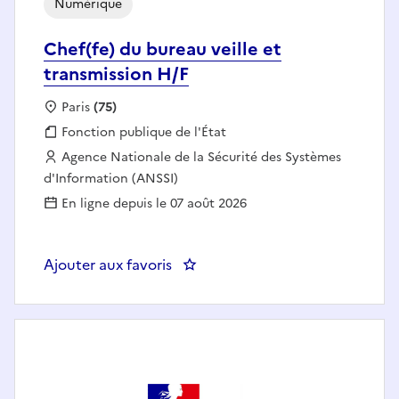
Numérique
Chef(fe) du bureau veille et
transmission H/F
Localisation :
Paris
(75)
Fonction publique :
Fonction publique de l'État
Employeur :
Agence Nationale de la Sécurité des Systèmes
d'Information (ANSSI)
En ligne depuis le 07 août 2026
Ajouter aux favoris
: Chef(fe) du bureau veille et tr