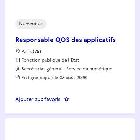
Numérique
Responsable QOS des applicatifs
Localisation :
Paris
(75)
Fonction publique :
Fonction publique de l'État
Employeur :
Secrétariat général - Service du numérique
En ligne depuis le 07 août 2026
Ajouter aux favoris
: Responsable QOS des applicati