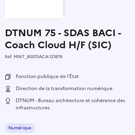
DTNUM 75 - SDAS BACI -
Coach Cloud H/F (SIC)
Réf.
Référence :
MINT_BS075ACA-121876
Fonction publique :
Fonction publique de l'État
Employeur :
Direction de la transformation numérique
Localisation :
DTNUM - Bureau architecture et cohérence des
infrastructures
Numérique
Domaine :