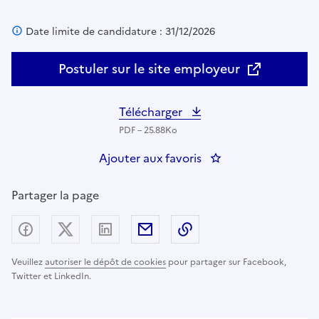
Date limite de candidature : 31/12/2026
Postuler sur le site employeur
Télécharger
PDF – 25.88Ko
Ajouter aux favoris
: DTNUM 75 - SDAS B
Partager la page
Partager sur Facebook
Partager sur X (anciennement Twitter) - nouv
Partager sur LinkedIn
Partager par email
Copier dans le presse
Veuillez
autoriser le dépôt de cookies
pour partager sur Facebook,
Twitter et LinkedIn.