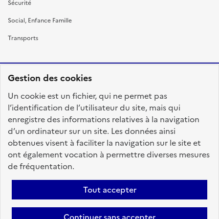
Sécurité
Social, Enfance Famille
Transports
Gestion des cookies
RÉPUBLIQUE
Un cookie est un fichier, qui ne permet pas
FRANÇAISE
l’identification de l’utilisateur du site, mais qui
enregistre des informations relatives à la navigation
d’un ordinateur sur un site. Les données ainsi
obtenues visent à faciliter la navigation sur le site et
fonction-publique.gouv.fr
legifrance.gouv.fr
ont également vocation à permettre diverses mesures
de fréquentation.
gouvernement.fr
service-public.fr
data.gouv.fr
Tout accepter
Plan du site
Accessibilité : totalement conforme
Personnaliser les cookies
Mentions légales
Contact
Aide
Continuer sans accepter