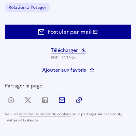
Relation à l'usager
Domaine :
Postuler par mail
Télécharger
PDF – 25.73Ko
Ajouter aux favoris
: EMPLOYE DE RESTA
Partager la page
Partager sur Facebook
Partager sur X (anciennement Twitter) - nouv
Partager sur LinkedIn
Partager par email
Copier dans le presse
Veuillez
autoriser le dépôt de cookies
pour partager sur Facebook,
Twitter et LinkedIn.