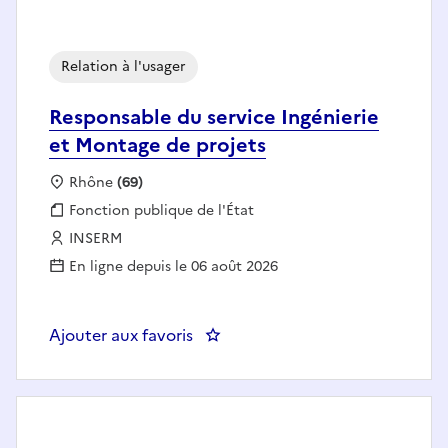
Relation à l'usager
Responsable du service Ingénierie
et Montage de projets
Localisation :
Rhône
(69)
Fonction publique :
Fonction publique de l'État
Employeur :
INSERM
En ligne depuis le 06 août 2026
Ajouter aux favoris
: Responsable du service Ingénie