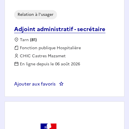
Relation à l'usager
Adjoint administratif - secrétaire
Localisation :
Tarn
(81)
Fonction publique :
Fonction publique Hospitalière
Employeur :
CHIC Castres Mazamet
En ligne depuis le 06 août 2026
Ajouter aux favoris
: Adjoint administratif - secrétair