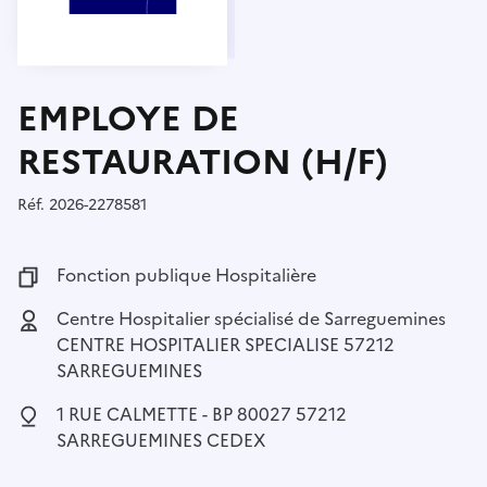
EMPLOYE DE
RESTAURATION (H/F)
Réf.
Référence :
2026-2278581
Fonction publique :
Fonction publique Hospitalière
Employeur :
Centre Hospitalier spécialisé de Sarreguemines
CENTRE HOSPITALIER SPECIALISE 57212
SARREGUEMINES
Localisation :
1 RUE CALMETTE - BP 80027 57212
SARREGUEMINES CEDEX