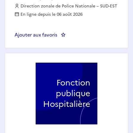
Employeur :
Direction zonale de Police Nationale – SUD-EST
En ligne depuis le 06 août 2026
Ajouter aux favoris
: DIPN42 - Responsable du burea
Fonction
publique
Hospitalière