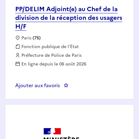
PP/DELIM Adjoint(e) au Chef de la
division de la réception des usagers
H/F
Localisation :
Paris
(75)
Fonction publique :
Fonction publique de l'État
Employeur :
Préfecture de Police de Paris
En ligne depuis le 06 août 2026
Ajouter aux favoris
: PP/DELIM Adjoint(e) au Chef de 