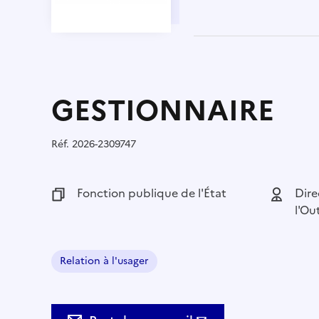
GESTIONNAIRE
Réf.
Référence :
2026-2309747
Fonction publique :
Fonction publique de l'État
Employeu
Dire
l'Ou
Relation à l'usager
Domaine :