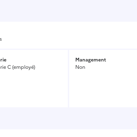
s
rie
Management
rie C (employé)
Non