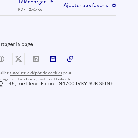
Télécharger
Ajouter aux favoris
: GESTIONN
PDF – 27.07Ko
rtager la page
Partager sur Facebook
Partager sur X (anciennement Twitter) - nouvelle
Partager sur LinkedIn
Partager par email
Copier dans le presse-pap
uillez
autoriser le dépôt de cookies
pour
rtager sur Facebook, Twitter et LinkedIn.
ocalisation :
48, rue Denis Papin – 94200 IVRY SUR SEINE