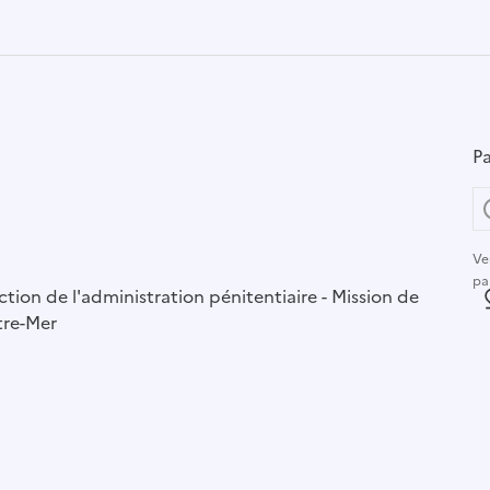
Pa
Ve
pa
r :
ction de l'administration pénitentiaire - Mission de
L
tre-Mer