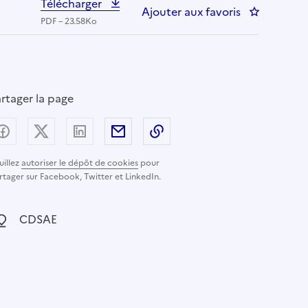
Télécharger
Ajouter aux favoris
: Horticulte
PDF – 23.58Ko
rtager la page
Partager sur Facebook
Partager sur X (anciennement Twitter) - nouvelle
Partager sur LinkedIn
Partager par email
Copier dans le presse-pap
uillez
autoriser le dépôt de cookies
pour
rtager sur Facebook, Twitter et LinkedIn.
ocalisation :
CDSAE