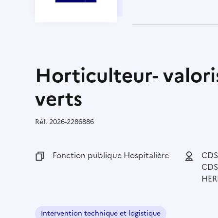
Horticulteur- valor
verts
Réf.
Référence :
2026-2286886
Fonction publique :
Fonction publique Hospitalière
Employeu
CDS
CDS
HER
Intervention technique et logistique