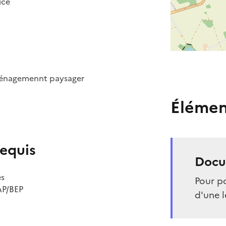
ice
aménagemennt paysager
Élémen
equis
Docu
es
Pour po
AP/BEP
d'une l