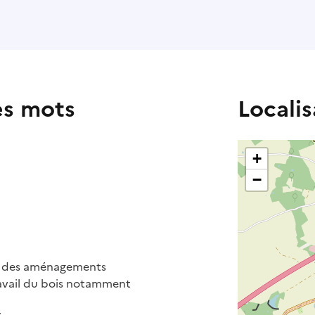
es mots
Localis
+
−
ar des aménagements
ravail du bois notamment