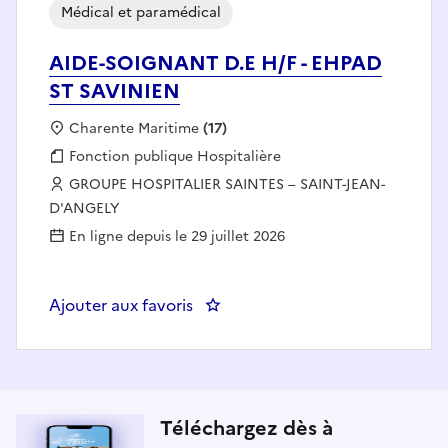
Médical et paramédical
AIDE-SOIGNANT D.E H/F - EHPAD
ST SAVINIEN
Localisation :
Charente Maritime
(17)
Fonction publique :
Fonction publique Hospitalière
Employeur :
GROUPE HOSPITALIER SAINTES – SAINT-JEAN-
D'ANGELY
En ligne depuis le 29 juillet 2026
Ajouter aux favoris
: AIDE-SOIGNANT D.E H/F - EHP
Téléchargez dès à