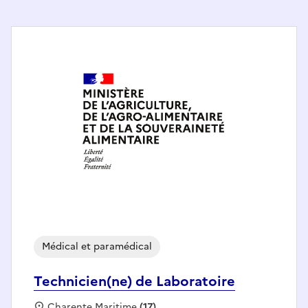
Médical et paramédical
Technicien(ne) de Laboratoire
Localisation :
Charente Maritime
(17)