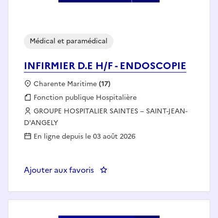
Médical et paramédical
INFIRMIER D.E H/F - ENDOSCOPIE
Localisation :
Charente Maritime
(17)
Fonction publique :
Fonction publique Hospitalière
Employeur :
GROUPE HOSPITALIER SAINTES – SAINT-JEAN-
D'ANGELY
En ligne depuis le 03 août 2026
Ajouter aux favoris
: INFIRMIER D.E H/F - ENDOSCOP