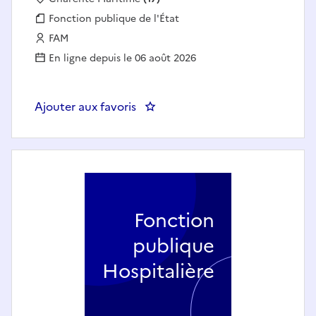
Fonction publique :
Fonction publique de l'État
Employeur :
FAM
En ligne depuis le 06 août 2026
Ajouter aux favoris
: Technicien(ne) de Laboratoire
Fonction
publique
Hospitalière