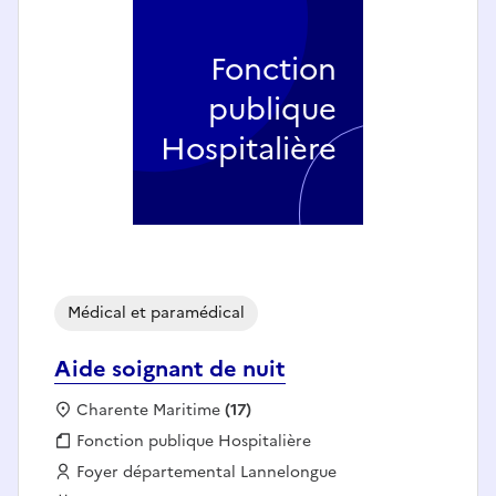
Fonction
publique
Hospitalière
Médical et paramédical
Aide soignant de nuit
Localisation :
Charente Maritime
(17)
Fonction publique :
Fonction publique Hospitalière
Employeur :
Foyer départemental Lannelongue