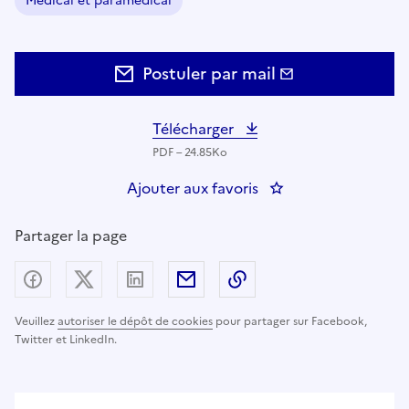
Médical et paramédical
Domaine :
Postuler par mail
Télécharger
PDF – 24.85Ko
Ajouter aux favoris
: IBODE – INFIRMIE
Partager la page
Partager sur Facebook
Partager sur X (anciennement Twitter) - nouv
Partager sur LinkedIn
Partager par email
Copier dans le presse
Veuillez
autoriser le dépôt de cookies
pour partager sur Facebook,
Twitter et LinkedIn.