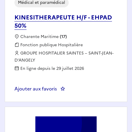
Médical et paramédical
KINESITHERAPEUTE H/F - EHPAD
50%
Localisation :
Charente Maritime
(17)
Fonction publique :
Fonction publique Hospitalière
Employeur :
GROUPE HOSPITALIER SAINTES – SAINT-JEAN-
D'ANGELY
En ligne depuis le 29 juillet 2026
Ajouter aux favoris
: KINESITHERAPEUTE H/F - EHP