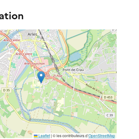
ation
Leaflet
| ©️️ les contributeurs d’
OpenStreetMap