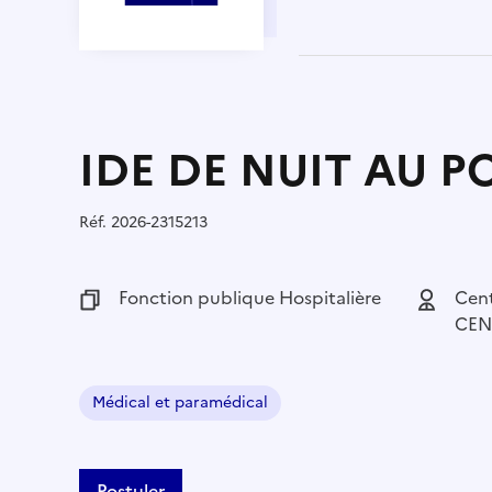
IDE DE NUIT AU P
Réf.
Référence :
2026-2315213
Fonction publique :
Fonction publique Hospitalière
Employeu
Cent
CEN
Médical et paramédical
Domaine :
Postuler