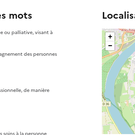
es mots
Localis
 ou palliative, visant à
+
−
mpagnement des personnes
ssionnelle, de manière
es soins à la personne