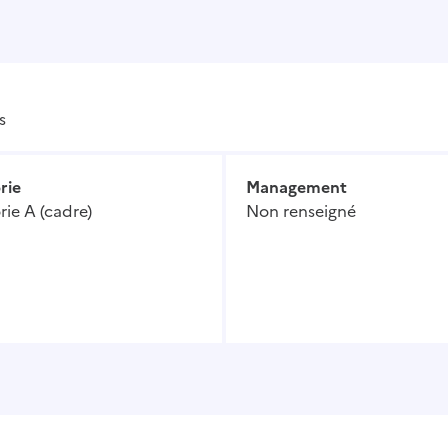
s
rie
Management
ie A (cadre)
Non renseigné