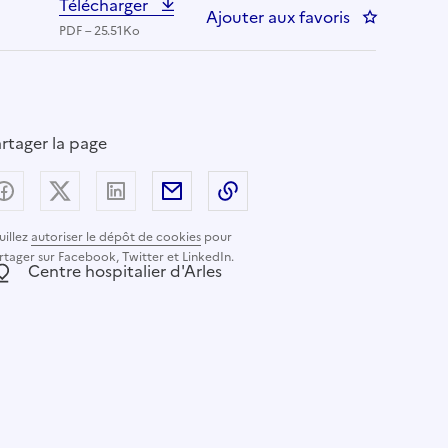
Télécharger
Ajouter aux favoris
: IDE DE N
PDF – 25.51Ko
rtager la page
Partager sur Facebook
Partager sur X (anciennement Twitter) - nouvelle
Partager sur LinkedIn
Partager par email
Copier dans le presse-pap
uillez
autoriser le dépôt de cookies
pour
rtager sur Facebook, Twitter et LinkedIn.
ocalisation :
Centre hospitalier d'Arles