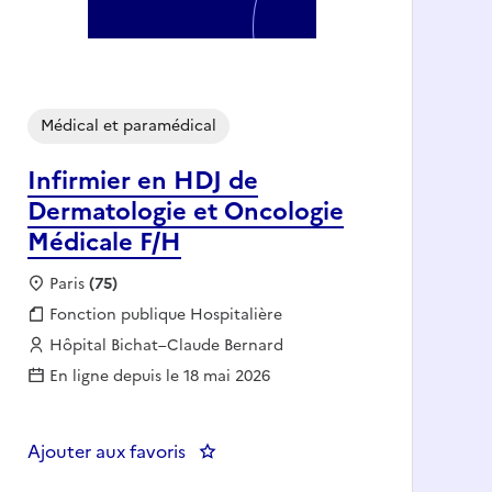
Médical et paramédical
Infirmier en HDJ de
Dermatologie et Oncologie
Médicale F/H
Localisation :
Paris
(75)
Fonction publique :
Fonction publique Hospitalière
Employeur :
Hôpital Bichat–Claude Bernard
En ligne depuis le 18 mai 2026
Ajouter aux favoris
: INFIRMIER DE CHIRURGIE DIGESTIVE - POSTE EN 12H DOMINANTE JOUR
: Infirmier en HDJ de Dermatologie 