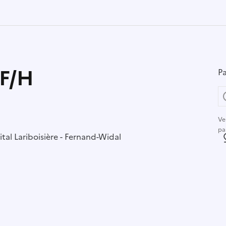
 F/H
Pa
Ve
pa
r :
tal Lariboisière - Fernand-Widal
L