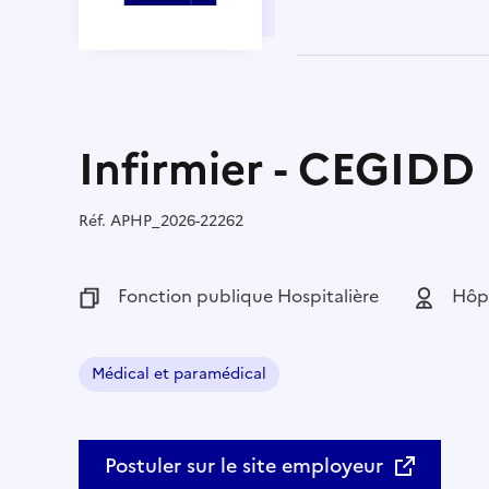
Infirmier - CEGIDD
Réf.
Référence :
APHP_2026-22262
Fonction publique :
Fonction publique Hospitalière
Employeu
Hôpi
Médical et paramédical
Domaine :
Postuler sur le site employeur