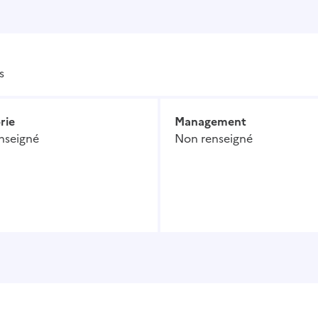
s
rie
Management
nseigné
Non renseigné