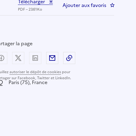
Télécharger
Ajouter aux favoris
: Infirmier 
PDF – 23.61Ko
rtager la page
Partager sur Facebook
Partager sur X (anciennement Twitter) - nouvelle
Partager sur LinkedIn
Partager par email
Copier dans le presse-pap
uillez
autoriser le dépôt de cookies
pour
rtager sur Facebook, Twitter et LinkedIn.
ocalisation :
Paris (75), France