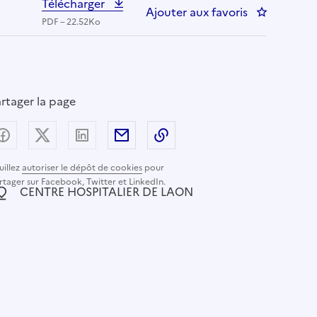
Télécharger
Ajouter aux favoris
: infirmier 
PDF – 22.52Ko
rtager la page
Partager sur Facebook
Partager sur X (anciennement Twitter) - nouvelle
Partager sur LinkedIn
Partager par email
Copier dans le presse-pap
uillez
autoriser le dépôt de cookies
pour
rtager sur Facebook, Twitter et LinkedIn.
ocalisation :
CENTRE HOSPITALIER DE LAON