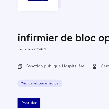
infirmier de bloc o
Réf.
Référence :
2026-2312461
Fonction publique :
Fonction publique Hospitalière
Employeu
Cent
Médical et paramédical
Domaine :
Postuler