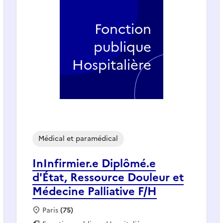
Fonction
publique
Hospitalière
Médical et paramédical
InInfirmier.e Diplômé.e
d'État, Ressource Douleur et
Médecine Palliative F/H
Localisation :
Paris
(75)