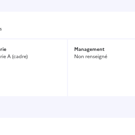
s
rie
Management
ie A (cadre)
Non renseigné