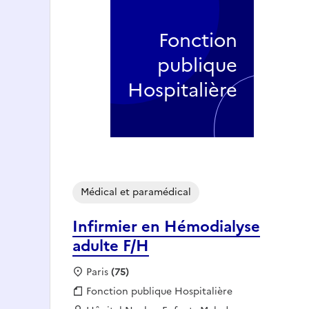
Fonction
publique
Hospitalière
Médical et paramédical
Infirmier en Hémodialyse
adulte F/H
Localisation :
Paris
(75)
Fonction publique :
Fonction publique Hospitalière