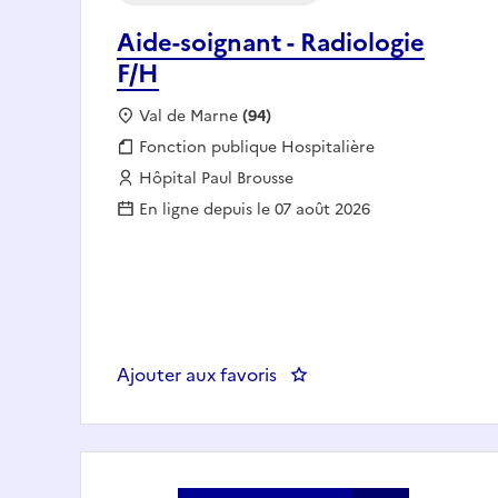
Aide-soignant - Radiologie
F/H
Localisation :
Val de Marne
(94)
Fonction publique :
Fonction publique Hospitalière
Employeur :
Hôpital Paul Brousse
En ligne depuis le 07 août 2026
Ajouter aux favoris
: Aide-soignant - R