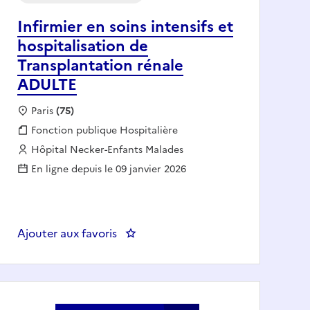
Infirmier en soins intensifs et
hospitalisation de
Transplantation rénale
ADULTE
Localisation :
Paris
(75)
Fonction publique :
Fonction publique Hospitalière
Employeur :
Hôpital Necker-Enfants Malades
En ligne depuis le 09 janvier 2026
TOLOGIE ET TROUBLE DU COMPORTEMENT ALIMENTAIRE
Ajouter aux favoris
: Infirmier en soins intensifs et ho