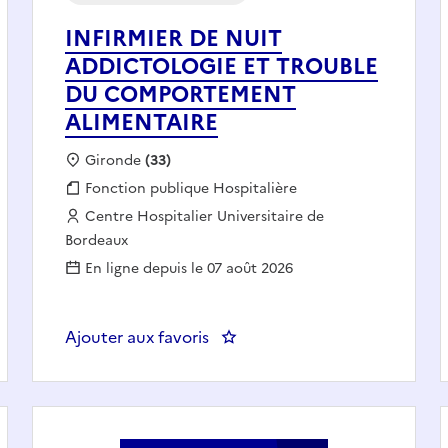
INFIRMIER DE NUIT
ADDICTOLOGIE ET TROUBLE
DU COMPORTEMENT
ALIMENTAIRE
Localisation :
Gironde
(33)
Fonction publique :
Fonction publique Hospitalière
Employeur :
Centre Hospitalier Universitaire de
Bordeaux
En ligne depuis le 07 août 2026
adiologie F/H
Ajouter aux favoris
: INFIRMIER DE NUIT ADDIC