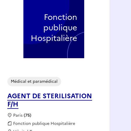
Fonction
publique
Hospitalière
Médical et paramédical
AGENT DE STERILISATION
F/H
Localisation :
Paris
(75)
Fonction publique :
Fonction publique Hospitalière