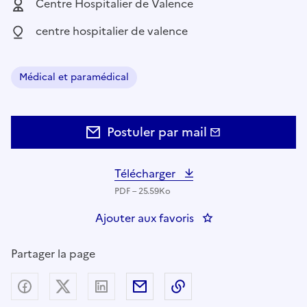
Employeur :
Centre Hospitalier de Valence
Localisation :
centre hospitalier de valence
Médical et paramédical
Domaine :
Postuler par mail
Télécharger
PDF – 25.59Ko
Ajouter aux favoris
: INFIRMIER EN CO
Partager la page
Partager sur Facebook
Partager sur X (anciennement Twitter) - nouv
Partager sur LinkedIn
Partager par email
Copier dans le presse