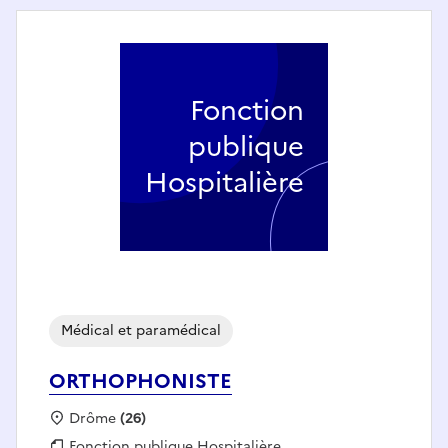
Fonction
publique
Hospitalière
Médical et paramédical
ORTHOPHONISTE
Localisation :
Drôme
(26)
Fonction publique :
Fonction publique Hospitalière