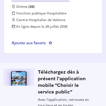
Localisation :
Drôme
(26)
Fonction publique :
Fonction publique Hospitalière
Employeur :
Centre Hospitalier de Valence
En ligne depuis le 28 juillet 2026
Ajouter aux favoris
: AIDE SOIGNANT EHPAD
Téléchargez dès à
présent l'application
mobile “Choisir le
service public”
Avec l’application, retrouvez en
tous lieux et en toutes