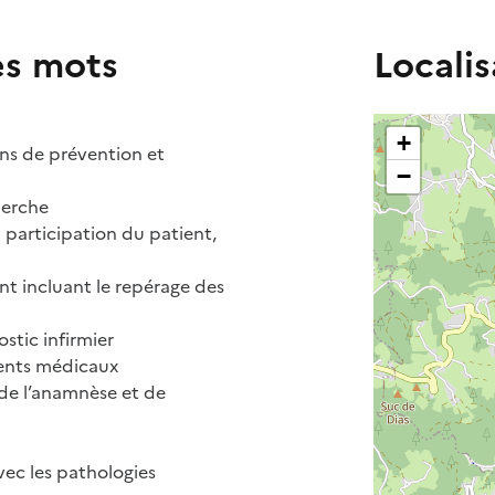
es mots
Localis
+
ns de prévention et
−
herche
a participation du patient,
t incluant le repérage des
stic infirmier
ments médicaux
 de l’anamnèse et de
vec les pathologies