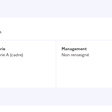
s
rie
Management
ie A (cadre)
Non renseigné