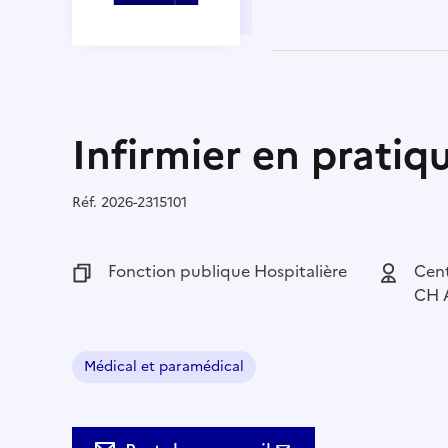
Infirmier en prati
Réf.
Référence :
2026-2315101
Fonction publique :
Fonction publique Hospitalière
Employeu
Cent
CH 
Médical et paramédical
Domaine :