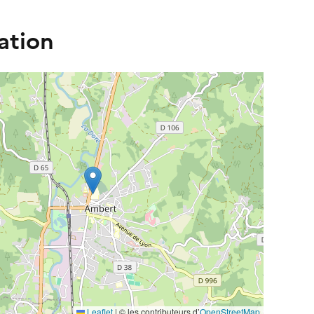
ation
Leaflet
| ©️️ les contributeurs d’
OpenStreetMap