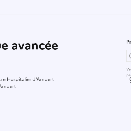
que avancée
Pa
Ve
pa
r :
re Hospitalier d'Ambert
L
Ambert