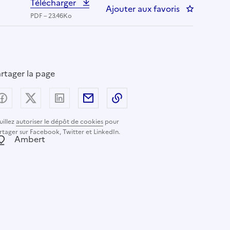
Télécharger
Ajouter aux favoris
: Infirmier 
PDF – 23.46Ko
rtager la page
Partager sur Facebook
Partager sur X (anciennement Twitter) - nouvelle
Partager sur LinkedIn
Partager par email
Copier dans le presse-pap
uillez
autoriser le dépôt de cookies
pour
rtager sur Facebook, Twitter et LinkedIn.
ocalisation :
Ambert