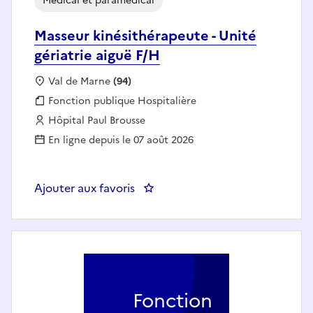
Médical et paramédical
Masseur kinésithérapeute - Unité
gériatrie aiguë F/H
Localisation :
Val de Marne
(94)
Fonction publique :
Fonction publique Hospitalière
Employeur :
Hôpital Paul Brousse
En ligne depuis le 07 août 2026
Ajouter aux favoris
: Masseur kinésithérapeute - Unit
Fonction