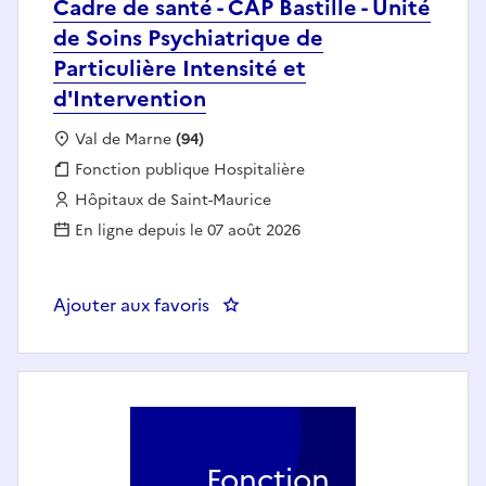
Cadre de santé - CAP Bastille - Unité
de Soins Psychiatrique de
Particulière Intensité et
d'Intervention
Localisation :
Val de Marne
(94)
Fonction publique :
Fonction publique Hospitalière
Employeur :
Hôpitaux de Saint-Maurice
En ligne depuis le 07 août 2026
Ajouter aux favoris
: Cadre de santé - CAP Bastille - 
Fonction