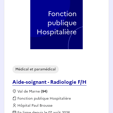
Fonction
publique
Hospitalière
Médical et paramédical
Aide-soignant - Radiologie F/H
Localisation :
Val de Marne
(94)
Fonction publique :
Fonction publique Hospitalière
Employeur :
Hôpital Paul Brousse
En ligne depuis le 07 août 2026