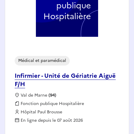
publique
Hospitalière
Médical et paramédical
Infirmier - Unité de Gériatrie Aiguë
F/H
Localisation :
Val de Marne
(94)
Fonction publique :
Fonction publique Hospitalière
Employeur :
Hôpital Paul Brousse
En ligne depuis le 07 août 2026