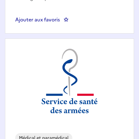
Ajouter aux favoris
: infirm
Médical et paramédical