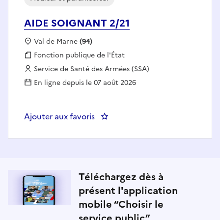
AIDE SOIGNANT 2/21
Localisation :
Val de Marne
(94)
Fonction publique :
Fonction publique de l'État
Employeur :
Service de Santé des Armées (SSA)
En ligne depuis le 07 août 2026
Ajouter aux favoris
: AIDE SOIGNANT 2/21
Téléchargez dès à
présent l'application
mobile “Choisir le
service public”