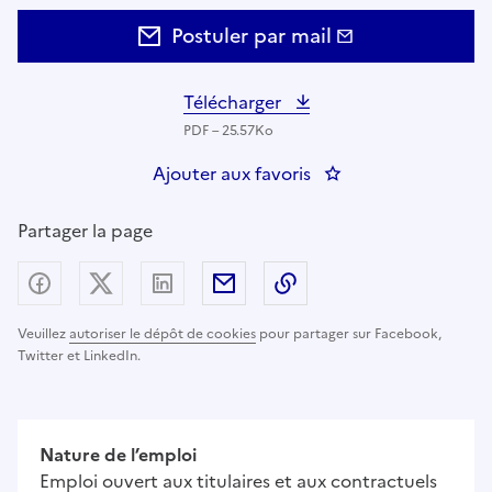
Postuler par mail
Télécharger
PDF – 25.57Ko
Ajouter aux favoris
: INFIRMIER EN SOI
Partager la page
Partager sur Facebook
Partager sur X (anciennement Twitter) - nouv
Partager sur LinkedIn
Partager par email
Copier dans le presse
Veuillez
autoriser le dépôt de cookies
pour partager sur Facebook,
Twitter et LinkedIn.
Nature de l’emploi
Emploi ouvert aux titulaires et aux contractuels