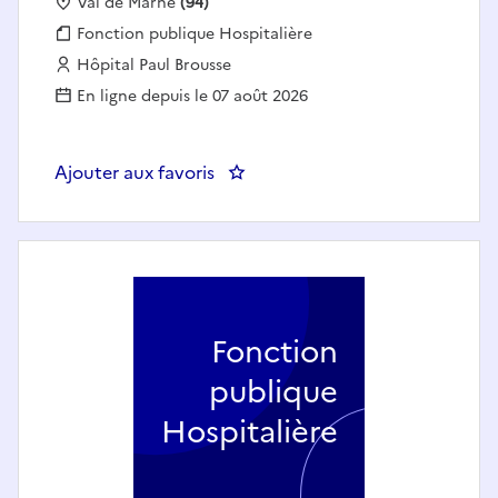
Localisation :
Val de Marne
(94)
Fonction publique :
Fonction publique Hospitalière
Employeur :
Hôpital Paul Brousse
En ligne depuis le 07 août 2026
Ajouter aux favoris
: Aide-soignant - Radiologie F/H
Fonction
publique
Hospitalière