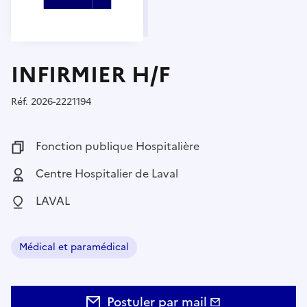
INFIRMIER H/F
Réf.
Référence :
2026-2221194
Fonction publique :
Fonction publique Hospitalière
Employeur :
Centre Hospitalier de Laval
Localisation :
LAVAL
Médical et paramédical
Domaine :
Postuler par mail