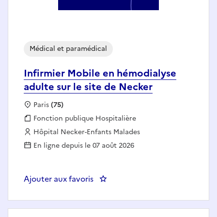
Médical et paramédical
Infirmier Mobile en hémodialyse
adulte sur le site de Necker
Localisation :
Paris
(75)
Fonction publique :
Fonction publique Hospitalière
Employeur :
Hôpital Necker-Enfants Malades
En ligne depuis le 07 août 2026
Ajouter aux favoris
: Infirmier Mobile en hémodialyse