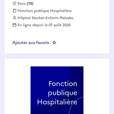
Localisation :
Paris
(75)
Fonction publique :
Fonction publique Hospitalière
Employeur :
Hôpital Necker-Enfants Malades
En ligne depuis le 07 août 2026
Ajouter aux favoris
: Infirmier en soins intensifs et
Fonction
publique
Hospitalière