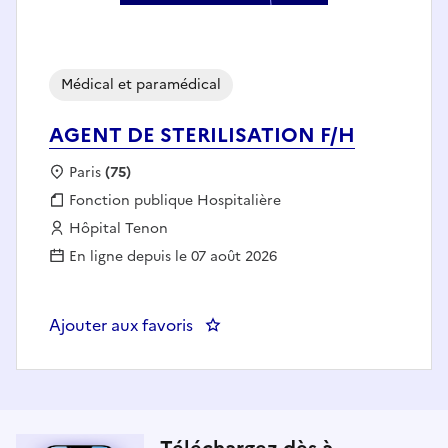
Médical et paramédical
AGENT DE STERILISATION F/H
Localisation :
Paris
(75)
Fonction publique :
Fonction publique Hospitalière
Employeur :
Hôpital Tenon
En ligne depuis le 07 août 2026
Ajouter aux favoris
: AGENT DE STERILISATION F/H