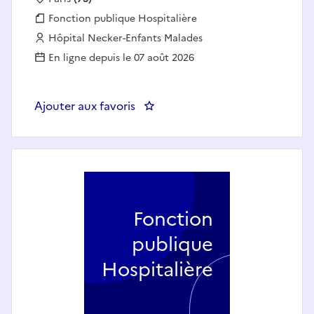
Fonction publique :
Fonction publique Hospitalière
Employeur :
Hôpital Necker-Enfants Malades
En ligne depuis le 07 août 2026
Ajouter aux favoris
: InInfirmier.e Diplômé.e d'État,
Fonction
publique
Hospitalière