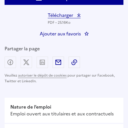
Télécharger
PDF – 25.16Ko
Ajouter aux favoris
: INFIRMIER H/F
Partager la page
Partager sur Facebook
Partager sur X (anciennement Twitter) - nouv
Partager sur LinkedIn
Partager par email
Copier dans le presse
Veuillez
autoriser le dépôt de cookies
pour partager sur Facebook,
Twitter et LinkedIn.
Nature de l’emploi
Emploi ouvert aux titulaires et aux contractuels