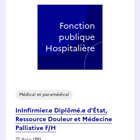
Fonction
publique
Hospitalière
Médical et paramédical
InInfirmier.e Diplômé.e d'État,
Ressource Douleur et Médecine
Palliative F/H
Localisation :
Paris
(75)