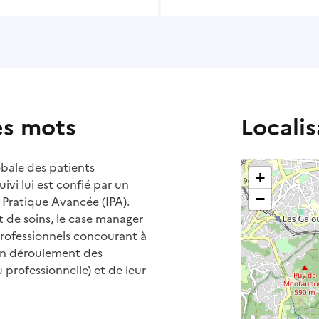
es mots
Localis
obale des patients
+
ivi lui est confié par un
−
n Pratique Avancée (IPA).
t de soins, le case manager
professionnels concourant à
 bon déroulement des
u professionnelle) et de leur