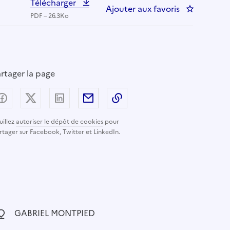
Télécharger
Ajouter aux favoris
: INFIRMIE
PDF – 26.3Ko
rtager la page
Partager sur Facebook
Partager sur X (anciennement Twitter) - nouvelle
Partager sur LinkedIn
Partager par email
Copier dans le presse-pap
uillez
autoriser le dépôt de cookies
pour
rtager sur Facebook, Twitter et LinkedIn.
ocalisation :
GABRIEL MONTPIED