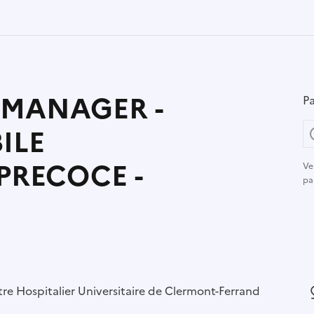
 MANAGER -
Pa
ILE
PRECOCE -
Ve
pa
r :
re Hospitalier Universitaire de Clermont-Ferrand
L