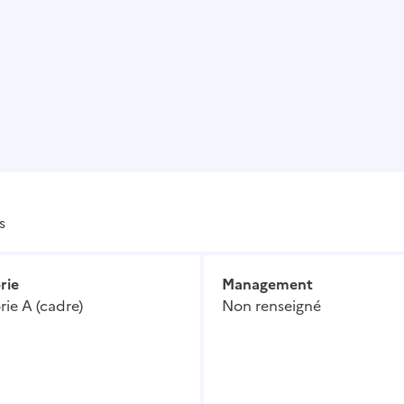
s
rie
Management
ie A (cadre)
Non renseigné