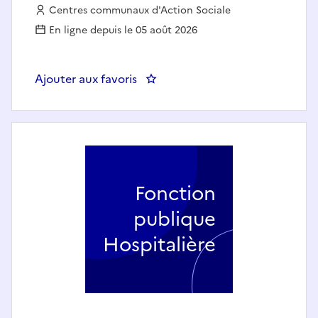
Employeur :
Centres communaux d'Action Sociale
En ligne depuis le 05 août 2026
Ajouter aux favoris
: Aide-soignant (h/f) - CCAS D
Fonction
publique
Hospitalière