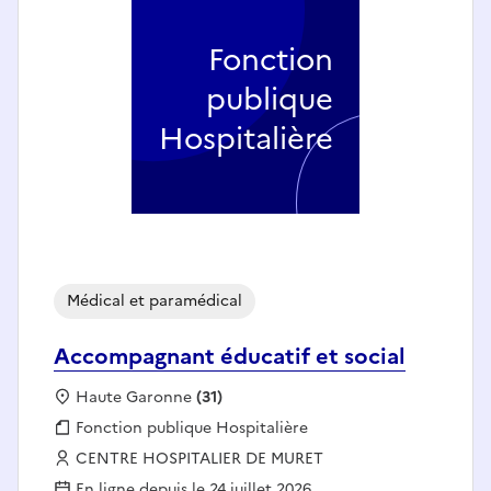
Fonction
publique
Hospitalière
Médical et paramédical
Accompagnant éducatif et social
Localisation :
Haute Garonne
(31)
Fonction publique :
Fonction publique Hospitalière
Employeur :
CENTRE HOSPITALIER DE MURET
En ligne depuis le 24 juillet 2026