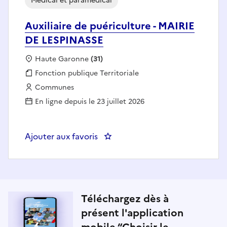
Médical et paramédical
Auxiliaire de puériculture - MAIRIE
DE LESPINASSE
Localisation :
Haute Garonne
(31)
Fonction publique :
Fonction publique Territoriale
Employeur :
Communes
En ligne depuis le 23 juillet 2026
Ajouter aux favoris
: Auxiliaire de puériculture - M
Téléchargez dès à
présent l'application