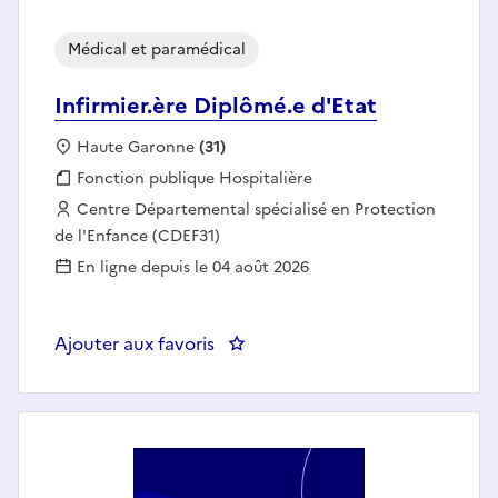
Médical et paramédical
Infirmier.ère Diplômé.e d'Etat
Localisation :
Haute Garonne
(31)
Fonction publique :
Fonction publique Hospitalière
Employeur :
Centre Départemental spécialisé en Protection
de l'Enfance (CDEF31)
En ligne depuis le 04 août 2026
Ajouter aux favoris
: Infirmier.ère Diplômé.e d'Etat