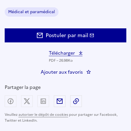
Médical et paramédical
Domaine :
Postuler par mail
Télécharger
PDF – 26.98Ko
Ajouter aux favoris
: Infirmier(e) de Coo
Partager la page
Partager sur Facebook
Partager sur X (anciennement Twitter) - nouv
Partager sur LinkedIn
Partager par email
Copier dans le presse
Veuillez
autoriser le dépôt de cookies
pour partager sur Facebook,
Twitter et LinkedIn.