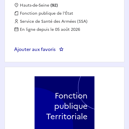
Localisation :
Hauts-de-Seine
(92)
Fonction publique :
Fonction publique de l'État
Employeur :
Service de Santé des Armées (SSA)
En ligne depuis le 05 août 2026
Ajouter aux favoris
: BRANCARDIER 1C/33
Fonction
publique
Territoriale