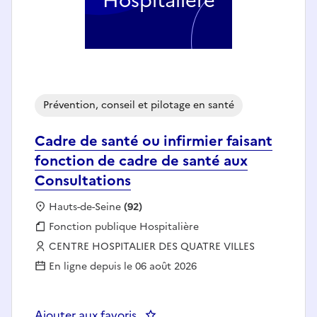
Hospitalière
Prévention, conseil et pilotage en santé
Cadre de santé ou infirmier faisant
fonction de cadre de santé aux
Consultations
Localisation :
Hauts-de-Seine
(92)
Fonction publique :
Fonction publique Hospitalière
Employeur :
CENTRE HOSPITALIER DES QUATRE VILLES
En ligne depuis le 06 août 2026
Ajouter aux favoris
: Cadre de santé ou infirmier fa