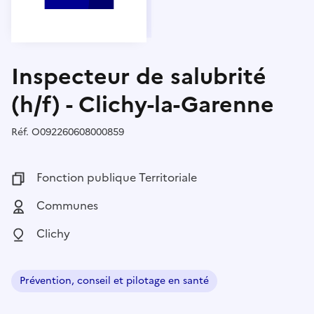
Inspecteur de salubrité
(h/f) - Clichy-la-Garenne
Réf.
Référence :
O092260608000859
Fonction publique :
Fonction publique Territoriale
Employeur :
Communes
Localisation :
Clichy
Prévention, conseil et pilotage en santé
Domaine :