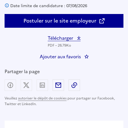
Date limite de candidature : 07/08/2026
Postuler sur le site employeur
Télécharger
PDF – 26.79Ko
Ajouter aux favoris
: Inspecteur de salubr
Partager la page
Partager sur Facebook
Partager sur X (anciennement Twitter) - nouv
Partager sur LinkedIn
Partager par email
Copier dans le presse
Veuillez
autoriser le dépôt de cookies
pour partager sur Facebook,
Twitter et LinkedIn.