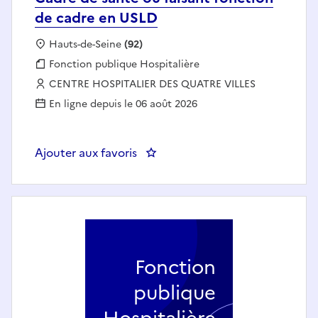
de cadre en USLD
Localisation :
Hauts-de-Seine
(92)
Fonction publique :
Fonction publique Hospitalière
Employeur :
CENTRE HOSPITALIER DES QUATRE VILLES
En ligne depuis le 06 août 2026
Ajouter aux favoris
: Cadre de santé ou faisant fon
Fonction
publique