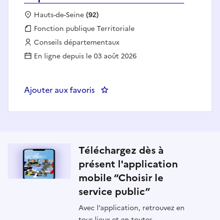
Localisation :
Hauts-de-Seine
(92)
Fonction publique :
Fonction publique Territoriale
Employeur :
Conseils départementaux
En ligne depuis le 03 août 2026
Ajouter aux favoris
Téléchargez dès à
présent l'application
mobile “Choisir le
service public”
Avec l’application, retrouvez en
tous lieux et en toutes