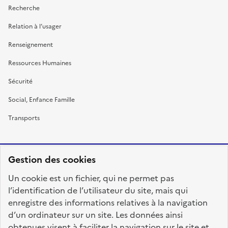
Recherche
Relation à l’usager
Renseignement
Ressources Humaines
Sécurité
Social, Enfance Famille
Transports
Gestion des cookies
RÉPUBLIQUE
Un cookie est un fichier, qui ne permet pas
FRANÇAISE
l’identification de l’utilisateur du site, mais qui
enregistre des informations relatives à la navigation
d’un ordinateur sur un site. Les données ainsi
obtenues visent à faciliter la navigation sur le site et