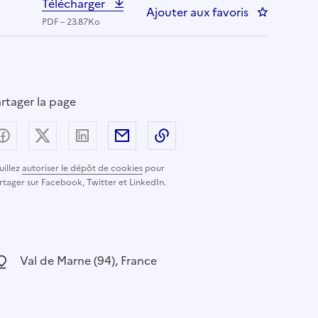
Télécharger
Ajouter aux favoris
: Manipulate
PDF – 23.87Ko
rtager la page
Partager sur Facebook
Partager sur X (anciennement Twitter) - nouvelle
Partager sur LinkedIn
Partager par email
Copier dans le presse-pap
uillez
autoriser le dépôt de cookies
pour
rtager sur Facebook, Twitter et LinkedIn.
ocalisation :
Val de Marne (94), France