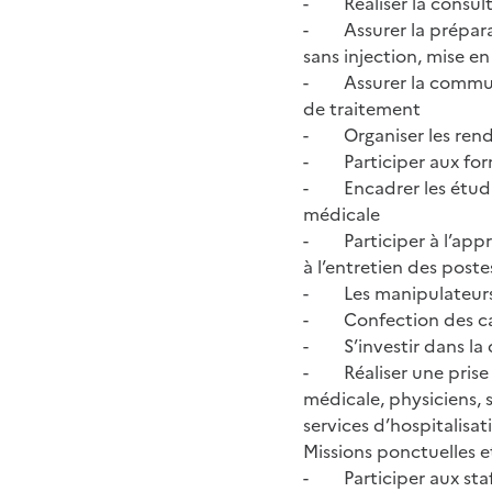
- Réaliser la consult
- Assurer la préparat
sans injection, mise e
- Assurer la communic
de traitement
- Organiser les rende
- Participer aux forma
- Encadrer les étudia
médicale
- Participer à l’appr
à l’entretien des post
- Les manipulateurs s
- Confection des ca
- S’investir dans la 
- Réaliser une prise 
médicale, physiciens, s
services d’hospitalisat
Missions ponctuelles et
- Participer aux staf