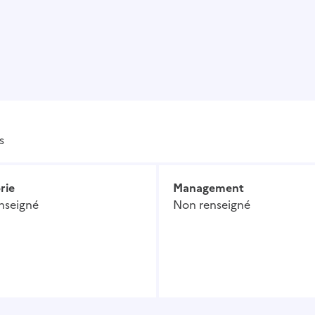
s
rie
Management
nseigné
Non renseigné