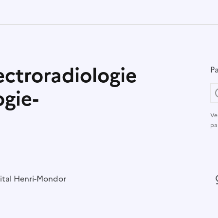
ectroradiologie
Pa
gie-
Ve
pa
r :
tal Henri-Mondor
L