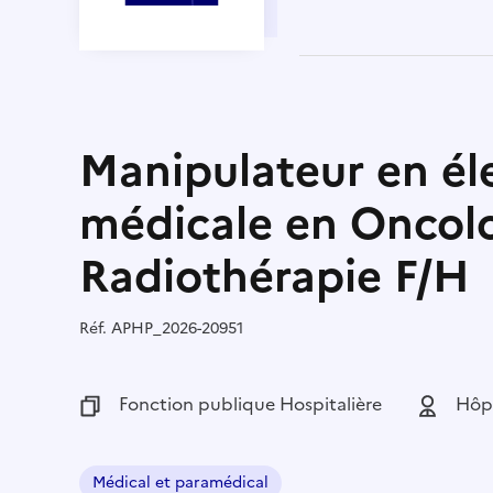
Manipulateur en él
médicale en Oncolo
Radiothérapie F/H
Réf.
Référence :
APHP_2026-20951
Fonction publique :
Fonction publique Hospitalière
Employeu
Hôpi
Médical et paramédical