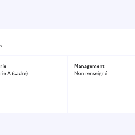
s
rie
Management
ie A (cadre)
Non renseigné