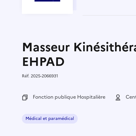
Masseur Kinésithér
EHPAD
Réf.
Référence :
2025-2066931
Fonction publique :
Fonction publique Hospitalière
Employeu
Cent
Médical et paramédical
Domaine :