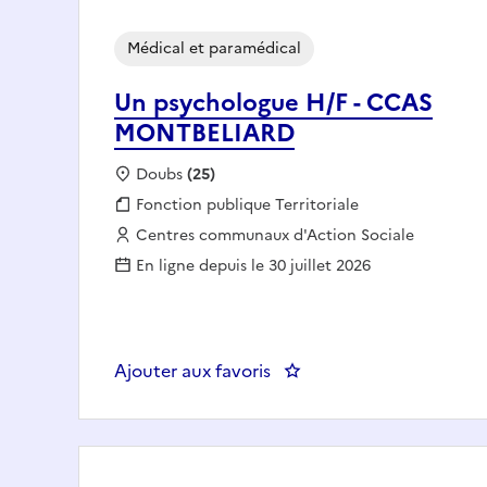
Médical et paramédical
Un psychologue H/F - CCAS
MONTBELIARD
Localisation :
Doubs
(25)
Fonction publique :
Fonction publique Territoriale
Employeur :
Centres communaux d'Action Sociale
En ligne depuis le 30 juillet 2026
Ajouter aux favoris
: Un psychologue H/F -