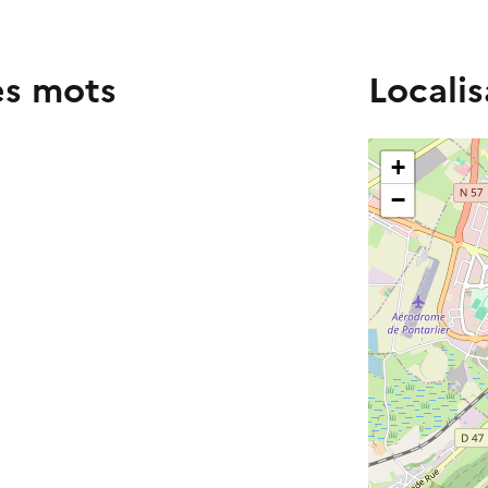
es mots
Localis
+
−