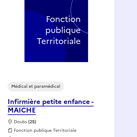
Fonction
publique
Territoriale
Médical et paramédical
Infirmière petite enfance -
MAICHE
Localisation :
Doubs
(25)
Fonction publique :
Fonction publique Territoriale