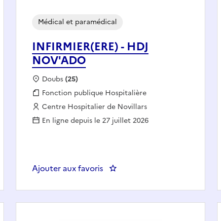
Médical et paramédical
INFIRMIER(ERE) - HDJ
NOV'ADO
Localisation :
Doubs
(25)
Fonction publique :
Fonction publique Hospitalière
Employeur :
Centre Hospitalier de Novillars
En ligne depuis le 27 juillet 2026
 CCAS MONTBELIARD
Ajouter aux favoris
: INFIRMIER(ERE) - HDJ NOV'