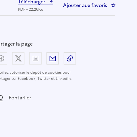
Télécharger
Ajouter aux favoris
: Masseur K
PDF – 22.26Ko
rtager la page
Partager sur Facebook
Partager sur X (anciennement Twitter) - nouvelle
Partager sur LinkedIn
Partager par email
Copier dans le presse-pap
uillez
autoriser le dépôt de cookies
pour
rtager sur Facebook, Twitter et LinkedIn.
ocalisation :
Pontarlier