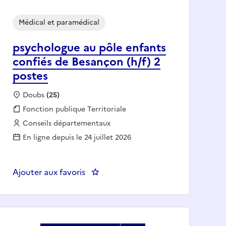
Médical et paramédical
psychologue au pôle enfants
confiés de Besançon (h/f) 2
postes
Localisation :
Doubs
(25)
Fonction publique :
Fonction publique Territoriale
Employeur :
Conseils départementaux
En ligne depuis le 24 juillet 2026
ADO
Ajouter aux favoris
: psychologue au pôle enfants confi