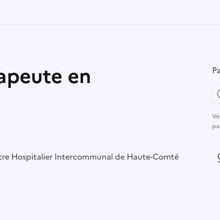
apeute en
Pa
Ve
pa
r :
re Hospitalier Intercommunal de Haute-Comté
L