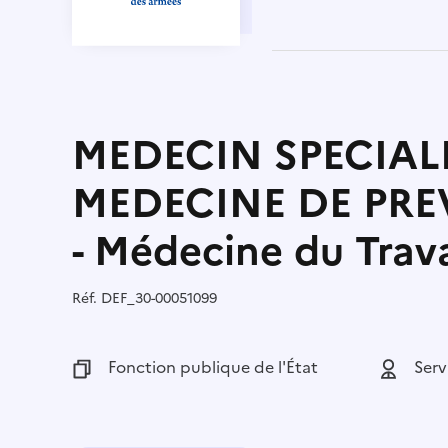
MEDECIN SPECIAL
MEDECINE DE PRE
- Médecine du Trava
Réf.
Référence :
DEF_30-00051099
Fonction publique :
Fonction publique de l'État
Employeu
Serv