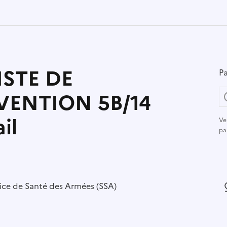
ISTE DE
Pa
VENTION 5B/14
il
Ve
pa
r :
ice de Santé des Armées (SSA)
L