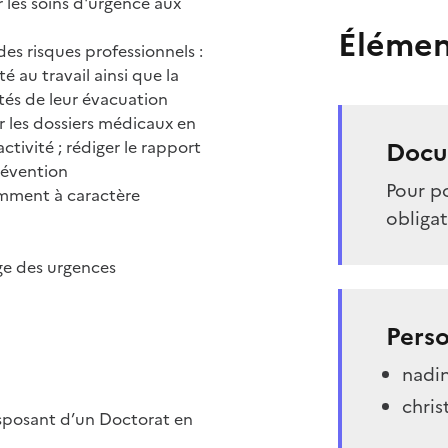
les soins d'urgence aux
Élémen
es risques professionnels :
é au travail ainsi que la
tés de leur évacuation
r les dossiers médicaux en
Docu
activité ; rédiger le rapport
révention
Pour po
amment à caractère
obligat
rge des urgences
Perso
nadin
chris
sposant d’un Doctorat en