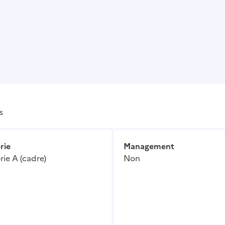
s
rie
Management
ie A (cadre)
Non