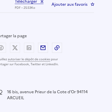
Télécharger
Ajouter aux favoris
: MEDECIN 
PDF – 25.53Ko
rtager la page
Partager sur Facebook
Partager sur X (anciennement Twitter) - nouvelle
Partager sur LinkedIn
Partager par email
Copier dans le presse-pap
uillez
autoriser le dépôt de cookies
pour
rtager sur Facebook, Twitter et LinkedIn.
ocalisation :
16 bis, avenue Prieur de la Cote d'Or 94114
ARCUEIL