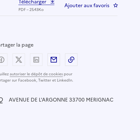
Télécharger
Ajouter aux favoris
: PERSONNE
PDF – 25.43Ko
rtager la page
Partager sur Facebook
Partager sur X (anciennement Twitter) - nouvelle
Partager sur LinkedIn
Partager par email
Copier dans le presse-pap
uillez
autoriser le dépôt de cookies
pour
rtager sur Facebook, Twitter et LinkedIn.
ocalisation :
AVENUE DE L'ARGONNE 33700 MERIGNAC