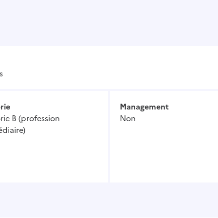
s
rie
Management
ie B (profession
Non
diaire)