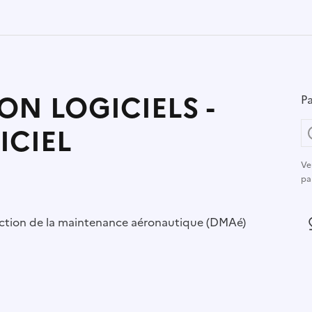
ON LOGICIELS -
Pa
ICIEL
Ve
pa
r :
ction de la maintenance aéronautique (DMAé)
L