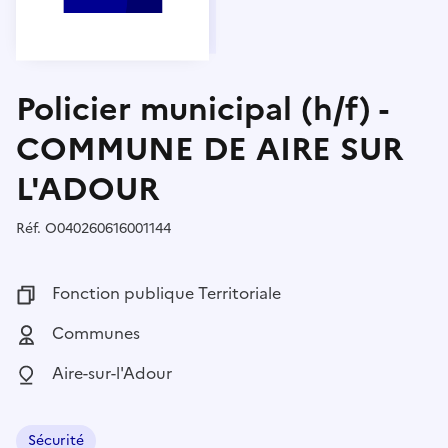
Policier municipal (h/f) -
COMMUNE DE AIRE SUR
L'ADOUR
Réf.
Référence :
O040260616001144
Fonction publique :
Fonction publique Territoriale
Employeur :
Communes
Localisation :
Aire-sur-l'Adour
Sécurité