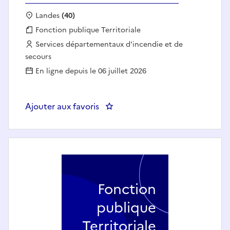
Localisation :
Landes
(40)
Fonction publique :
Fonction publique Territoriale
Employeur :
Services départementaux d'incendie et de
secours
En ligne depuis le 06 juillet 2026
Ajouter aux favoris
: Adjoint à la Cheffe du Centre
Fonction
publique
Territoriale