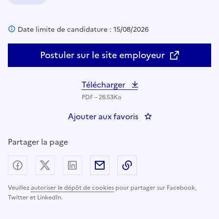
Domaine :
Date limite de candidature : 15/08/2026
Postuler sur le site employeur
Télécharger
PDF – 26.53Ko
Ajouter aux favoris
: Policier municipa
Partager la page
Partager sur Facebook
Partager sur X (anciennement Twitter) - nouv
Partager sur LinkedIn
Partager par email
Copier dans le presse
Veuillez
autoriser le dépôt de cookies
pour partager sur Facebook,
Twitter et LinkedIn.