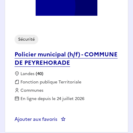
Sécurité
Policier municipal (h/f) - COMMUNE
DE PEYREHORADE
Localisation :
Landes
(40)
Fonction publique :
Fonction publique Territoriale
Employeur :
Communes
En ligne depuis le 24 juillet 2026
Ajouter aux favoris
: Policier municipal (h/f) - 