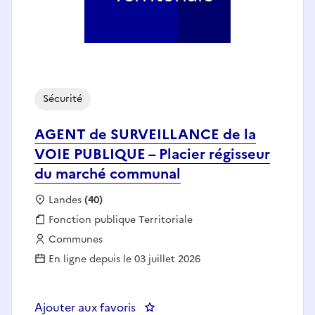
Sécurité
AGENT de SURVEILLANCE de la
VOIE PUBLIQUE – Placier régisseur
du marché communal
Localisation :
Landes
(40)
Fonction publique :
Fonction publique Territoriale
Employeur :
Communes
En ligne depuis le 03 juillet 2026
Ajouter aux favoris
: AGENT de SURVEILLANCE de la