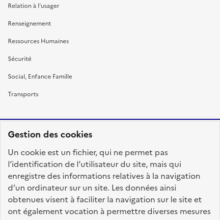
Relation à l’usager
Renseignement
Ressources Humaines
Sécurité
Social, Enfance Famille
Transports
Gestion des cookies
RÉPUBLIQUE
Un cookie est un fichier, qui ne permet pas
FRANÇAISE
l’identification de l’utilisateur du site, mais qui
enregistre des informations relatives à la navigation
d’un ordinateur sur un site. Les données ainsi
obtenues visent à faciliter la navigation sur le site et
fonction-publique.gouv.fr
legifrance.gouv.fr
ont également vocation à permettre diverses mesures