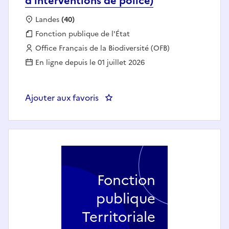
d'interventions de police)
Localisation :
Landes
(40)
Fonction publique :
Fonction publique de l'État
Employeur :
Office Français de la Biodiversité (OFB)
En ligne depuis le 01 juillet 2026
Ajouter aux favoris
: Instructeur national TIP (techn
Fonction
publique
Territoriale