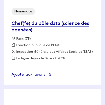
Numérique
Chef(fe) du pôle data (science des
données)
Localisation :
Paris
(75)
Fonction publique :
Fonction publique de l'État
Employeur :
Inspection Générale des Affaires Sociales (IGAS)
En ligne depuis le 07 août 2026
Ajouter aux favoris
: Chef(fe) du pôle data (science