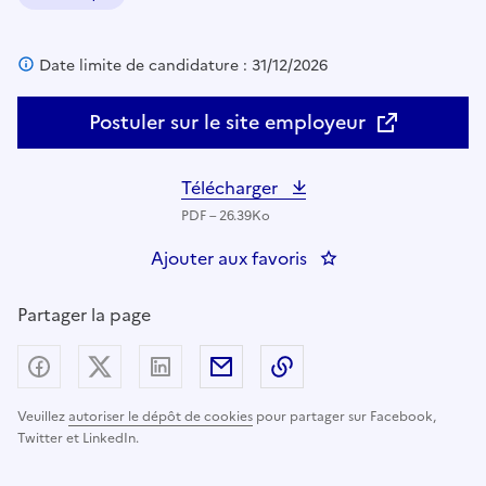
Domaine :
Date limite de candidature : 31/12/2026
Postuler sur le site employeur
Télécharger
PDF – 26.39Ko
Ajouter aux favoris
: PP-DILT-SDT-SIO-BI
Partager la page
Partager sur Facebook
Partager sur X (anciennement Twitter) - nouv
Partager sur LinkedIn
Partager par email
Copier dans le presse
Veuillez
autoriser le dépôt de cookies
pour partager sur Facebook,
Twitter et LinkedIn.