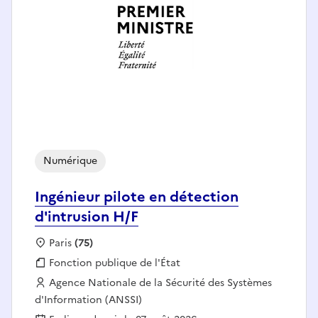
Numérique
Ingénieur pilote en détection
d'intrusion H/F
Localisation :
Paris
(75)
Fonction publique :
Fonction publique de l'État
Employeur :
Agence Nationale de la Sécurité des Systèmes
d'Information (ANSSI)