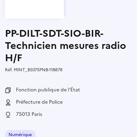
PP-DILT-SDT-SIO-BIR-
Technicien mesures radio
H/F
Réf.
Référence :
MINT_BS075PNB-118878
Fonction publique :
Fonction publique de l'État
Employeur :
Préfecture de Police
Localisation :
75013 Paris
Numérique