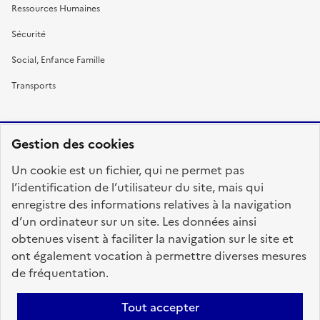
Ressources Humaines
Sécurité
Social, Enfance Famille
Transports
Gestion des cookies
RÉPUBLIQUE
Un cookie est un fichier, qui ne permet pas
FRANÇAISE
l’identification de l’utilisateur du site, mais qui
enregistre des informations relatives à la navigation
d’un ordinateur sur un site. Les données ainsi
obtenues visent à faciliter la navigation sur le site et
fonction-publique.gouv.fr
legifrance.gouv.fr
ont également vocation à permettre diverses mesures
de fréquentation.
gouvernement.fr
service-public.fr
data.gouv.fr
Tout accepter
Plan du site
Accessibilité : totalement conforme