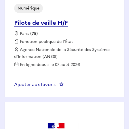
Numérique
Pilote de veille H/F
Localisation :
Paris
(75)
Fonction publique :
Fonction publique de l'État
Employeur :
Agence Nationale de la Sécurité des Systèmes
d'Information (ANSSI)
En ligne depuis le 07 août 2026
Ajouter aux favoris
: Pilote de veille H/F