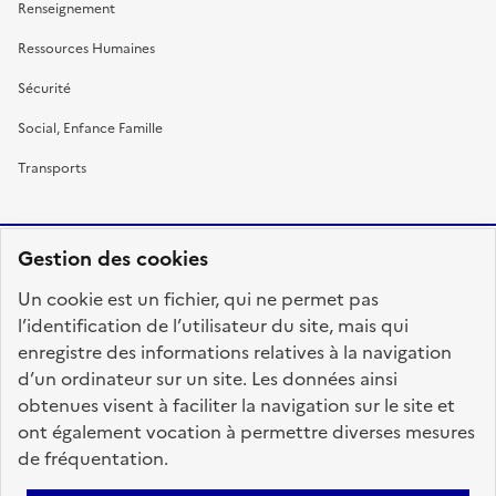
Renseignement
Ressources Humaines
Sécurité
Social, Enfance Famille
Transports
Gestion des cookies
RÉPUBLIQUE
Un cookie est un fichier, qui ne permet pas
FRANÇAISE
l’identification de l’utilisateur du site, mais qui
enregistre des informations relatives à la navigation
d’un ordinateur sur un site. Les données ainsi
obtenues visent à faciliter la navigation sur le site et
fonction-publique.gouv.fr
legifrance.gouv.fr
ont également vocation à permettre diverses mesures
de fréquentation.
gouvernement.fr
service-public.fr
data.gouv.fr