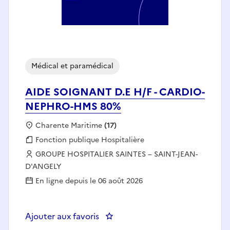
Médical et paramédical
AIDE SOIGNANT D.E H/F - CARDIO-
NEPHRO-HMS 80%
Localisation :
Charente Maritime
(17)
Fonction publique :
Fonction publique Hospitalière
Employeur :
GROUPE HOSPITALIER SAINTES – SAINT-JEAN-
D'ANGELY
En ligne depuis le 06 août 2026
Ajouter aux favoris
: AIDE SOIGNANT D.E H/F - C