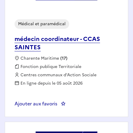
Médical et paramédical
médecin coordinateur - CCAS
SAINTES
Localisation :
Charente Maritime
(17)
Fonction publique :
Fonction publique Territoriale
Employeur :
Centres communaux d'Action Sociale
En ligne depuis le 05 août 2026
Ajouter aux favoris
: médecin coordinateur - CCAS 