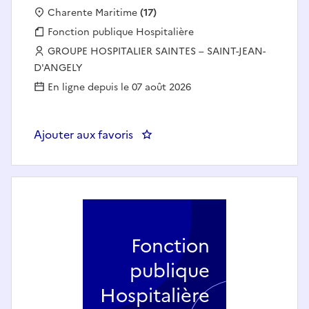
Localisation :
Charente Maritime
(17)
Fonction publique :
Fonction publique Hospitalière
Employeur :
GROUPE HOSPITALIER SAINTES – SAINT-JEAN-
D'ANGELY
En ligne depuis le 07 août 2026
Ajouter aux favoris
: INFIRMIER D.E H/F - UTSP JOUR
Fonction
publique
Hospitalière