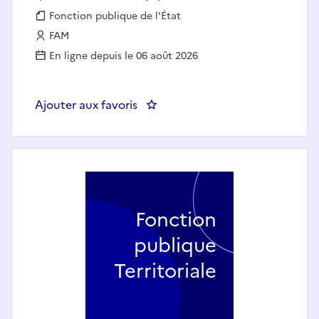
Fonction publique :
Fonction publique de l'État
Employeur :
FAM
En ligne depuis le 06 août 2026
Ajouter aux favoris
: Technicien(ne) de Laboratoire
Fonction
publique
Territoriale