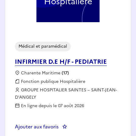
Hospitalière
Médical et paramédical
INFIRMIER D.E H/F - PEDIATRIE
Localisation :
Charente Maritime
(17)
Fonction publique :
Fonction publique Hospitalière
Employeur :
GROUPE HOSPITALIER SAINTES – SAINT-JEAN-
D'ANGELY
En ligne depuis le 07 août 2026
Ajouter aux favoris
: INFIRMIER D.E H/F - PEDIATRIE