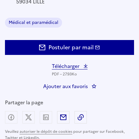
59034 LILLE
Médical et paramédical
Domaine :
Postuler par mail
Télécharger
PDF – 27.93Ko
Ajouter aux favoris
: Psychologue coord
Partager la page
Partager sur Facebook
Partager sur X (anciennement Twitter) - nouv
Partager sur LinkedIn
Partager par email
Copier dans le presse
Veuillez
autoriser le dépôt de cookies
pour partager sur Facebook,
Twitter et LinkedIn.