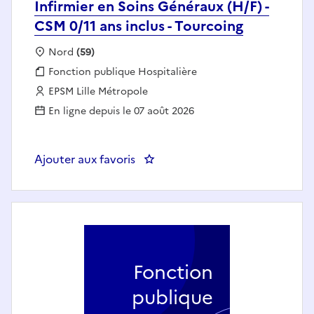
Infirmier en Soins Généraux (H/F) -
CSM 0/11 ans inclus - Tourcoing
Localisation :
Nord
(59)
Fonction publique :
Fonction publique Hospitalière
Employeur :
EPSM Lille Métropole
En ligne depuis le 07 août 2026
Ajouter aux favoris
: Infirmier en Soins Généraux (H/F
Fonction
publique