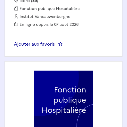
Localisation :
Nord
(59)
Fonction publique :
Fonction publique Hospitalière
Employeur :
Institut Vancauwenberghe
En ligne depuis le 07 août 2026
Ajouter aux favoris
: Aide-Soignant(e)
Fonction
publique
Hospitalière