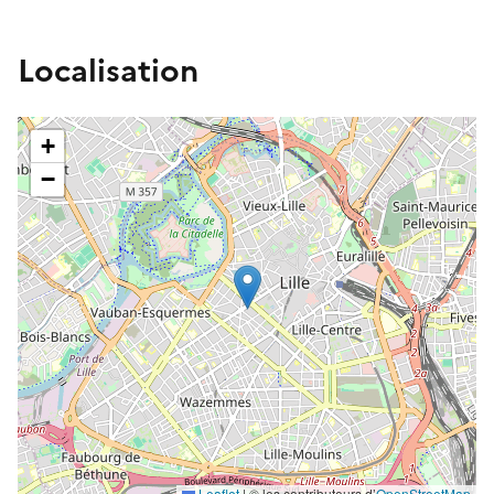
Localisation
+
−
Leaflet
| ©️️ les contributeurs d’
OpenStreetMap