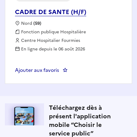
CADRE DE SANTE (H/F)
Localisation :
Nord
(59)
Fonction publique :
Fonction publique Hospitalière
Employeur :
Centre Hospitalier Fourmies
En ligne depuis le 06 août 2026
Ajouter aux favoris
: CADRE DE SANTE (H/F)
Téléchargez dès à
présent l'application
mobile “Choisir le
service public”