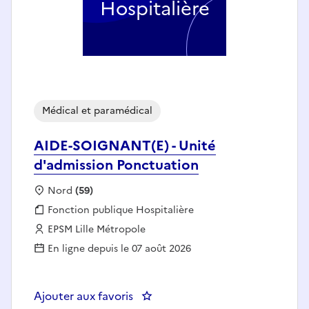
Hospitalière
Médical et paramédical
AIDE-SOIGNANT(E) - Unité
d'admission Ponctuation
Localisation :
Nord
(59)
Fonction publique :
Fonction publique Hospitalière
Employeur :
EPSM Lille Métropole
En ligne depuis le 07 août 2026
Ajouter aux favoris
: AIDE-SOIGNANT(E) - Unité d'a