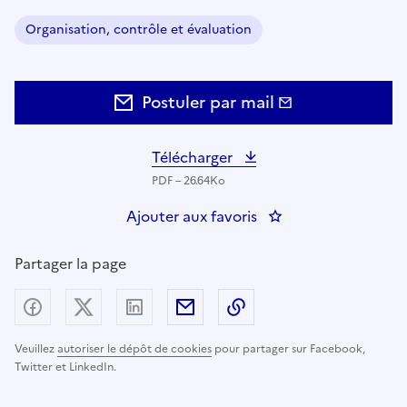
Organisation, contrôle et évaluation
Domaine :
Postuler par mail
Télécharger
PDF – 26.64Ko
Ajouter aux favoris
: Responsable CGLPL
Partager la page
Partager sur Facebook
Partager sur X (anciennement Twitter) - nouv
Partager sur LinkedIn
Partager par email
Copier dans le presse
Veuillez
autoriser le dépôt de cookies
pour partager sur Facebook,
Twitter et LinkedIn.