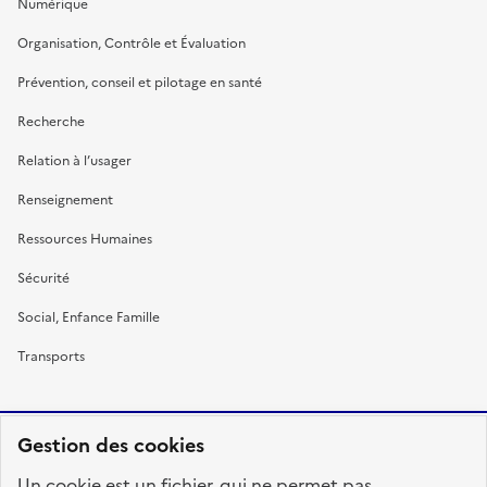
Numérique
Organisation, Contrôle et Évaluation
Prévention, conseil et pilotage en santé
Recherche
Relation à l’usager
Renseignement
Ressources Humaines
Sécurité
Social, Enfance Famille
Transports
Gestion des cookies
RÉPUBLIQUE
Un cookie est un fichier, qui ne permet pas