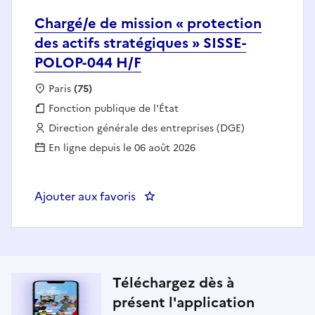
Chargé/e de mission « protection
des actifs stratégiques » SISSE-
POLOP-044 H/F
Localisation :
Paris
(75)
Fonction publique :
Fonction publique de l'État
Employeur :
Direction générale des entreprises (DGE)
En ligne depuis le 06 août 2026
Ajouter aux favoris
: Chargé/e de mission « protecti
Téléchargez dès à
présent l'application