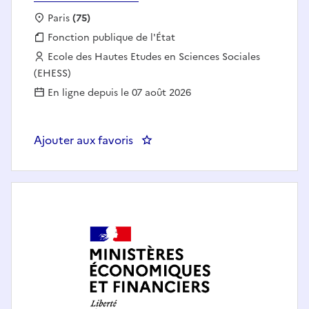
Localisation :
Paris
(75)
Fonction publique :
Fonction publique de l'État
Employeur :
Ecole des Hautes Etudes en Sciences Sociales
(EHESS)
En ligne depuis le 07 août 2026
Ajouter aux favoris
: Responsable du service en charg