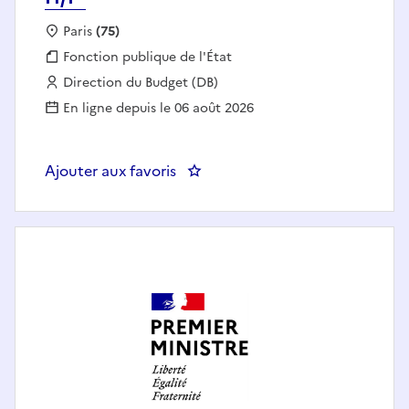
Localisation :
Paris
(75)
Fonction publique :
Fonction publique de l'État
Employeur :
Direction du Budget (DB)
En ligne depuis le 06 août 2026
Ajouter aux favoris
: Adjoint(e) au chef de bureau de l