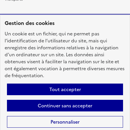
Gestion des cookies
RÉPUBLIQUE
Un cookie est un fichier, qui ne permet pas
FRANÇAISE
l’identification de l’utilisateur du site, mais qui
enregistre des informations relatives à la navigation
d’un ordinateur sur un site. Les données ainsi
obtenues visent à faciliter la navigation sur le site et
fonction-publique.gouv.fr
legifrance.gouv.fr
ont également vocation à permettre diverses mesures
de fréquentation.
gouvernement.fr
service-public.fr
data.gouv.fr
Tout accepter
Plan du site
Accessibilité : totalement conforme
Personnaliser les cookies
Mentions légales
Contact
Aide
Continuer sans accepter
candidats
Personnaliser
Sauf mention contraire, tous les textes de ce site sont sous
licence
etalab-2.0