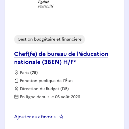
Gestion budgétaire et financière
Chef(fe) de bureau de l'éducation
nationale (3BEN) H/F*
Localisation :
Paris
(75)
Fonction publique :
Fonction publique de l'État
Employeur :
Direction du Budget (DB)
En ligne depuis le 06 août 2026
Ajouter aux favoris
: Chef(fe) de bureau de l'éducat