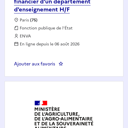
financier d'un département
d'enseignement H/F
Localisation :
Paris
(75)
Fonction publique :
Fonction publique de l'État
Employeur :
ENVA
En ligne depuis le 06 août 2026
Ajouter aux favoris
: Gestionnaire administratif et