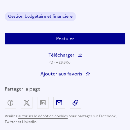
Gestion budgétaire et financière
Domaine :
Postuler
Télécharger
PDF – 28.8Ko
Ajouter aux favoris
: Responsable de gest
Partager la page
Partager sur Facebook
Partager sur X (anciennement Twitter) - nouv
Partager sur LinkedIn
Partager par email
Copier dans le presse
Veuillez
autoriser le dépôt de cookies
pour partager sur Facebook,
Twitter et LinkedIn.