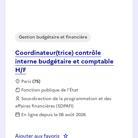
Gestion budgétaire et financière
Coordinateur(trice) contrôle
interne budgétaire et comptable
H/F
Localisation :
Paris
(75)
Fonction publique :
Fonction publique de l'État
Employeur :
Sous-direction de la programmation et des
affaires financières (SDPAFI)
En ligne depuis le 06 août 2026
Ajouter aux favoris
: Coordinateur(trice) contrôle i