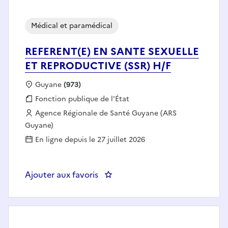
Médical et paramédical
REFERENT(E) EN SANTE SEXUELLE
ET REPRODUCTIVE (SSR) H/F
Localisation :
Guyane
(973)
Fonction publique :
Fonction publique de l'État
Employeur :
Agence Régionale de Santé Guyane (ARS
Guyane)
En ligne depuis le 27 juillet 2026
Ajouter aux favoris
: REFERENT(E) EN SANTE SEXUEL