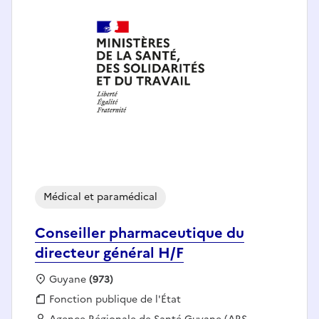
Médical et paramédical
Conseiller pharmaceutique du
directeur général H/F
Localisation :
Guyane
(973)
Fonction publique :
Fonction publique de l'État