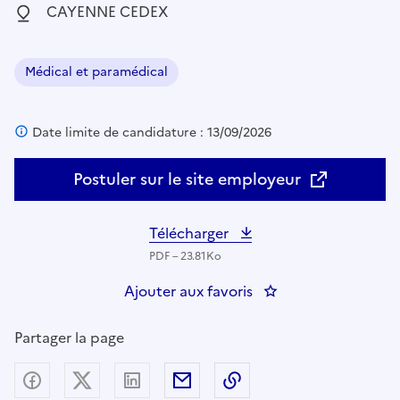
Localisation :
CAYENNE CEDEX
Médical et paramédical
Domaine :
Date limite de candidature : 13/09/2026
Postuler sur le site employeur
Télécharger
PDF – 23.81Ko
Ajouter aux favoris
: Sage-Femme - AUT
Partager la page
Partager sur Facebook
Partager sur X (anciennement Twitter) - nouv
Partager sur LinkedIn
Partager par email
Copier dans le presse