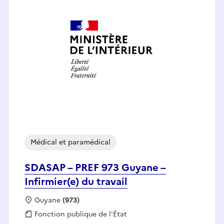
Médical et paramédical
SDASAP – PREF 973 Guyane –
Infirmier(e) du travail
Localisation :
Guyane
(973)
Fonction publique :
Fonction publique de l'État