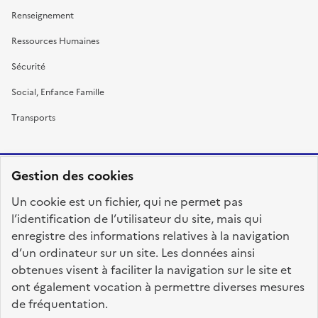
Renseignement
Ressources Humaines
Sécurité
Social, Enfance Famille
Transports
Gestion des cookies
RÉPUBLIQUE
Un cookie est un fichier, qui ne permet pas
FRANÇAISE
l’identification de l’utilisateur du site, mais qui
enregistre des informations relatives à la navigation
d’un ordinateur sur un site. Les données ainsi
obtenues visent à faciliter la navigation sur le site et
fonction-publique.gouv.fr
legifrance.gouv.fr
ont également vocation à permettre diverses mesures
de fréquentation.
gouvernement.fr
service-public.fr
data.gouv.fr