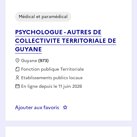
Médical et paramédical
PSYCHOLOGUE - AUTRES DE
COLLECTIVITE TERRITORIALE DE
GUYANE
Localisation :
Guyane
(973)
Fonction publique :
Fonction publique Territoriale
Employeur :
Etablissements publics locaux
En ligne depuis le 11 juin 2026
Ajouter aux favoris
: PSYCHOLOGUE - AUTRES DE C