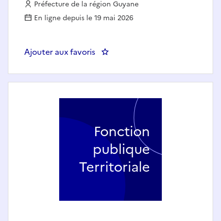
Employeur :
Préfecture de la région Guyane
En ligne depuis le 19 mai 2026
Ajouter aux favoris
: SDASAP – PREF 973 Guyane – Inf
Fonction
publique
Territoriale