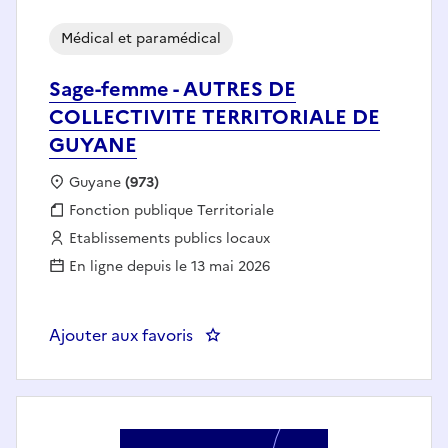
Médical et paramédical
Sage-femme - AUTRES DE
COLLECTIVITE TERRITORIALE DE
GUYANE
Localisation :
Guyane
(973)
Fonction publique :
Fonction publique Territoriale
Employeur :
Etablissements publics locaux
En ligne depuis le 13 mai 2026
Ajouter aux favoris
: Sage-femme - AUTRES DE COL