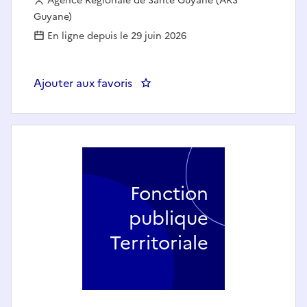
Employeur :
Agence Régionale de Santé Guyane (ARS
Guyane)
En ligne depuis le 29 juin 2026
Ajouter aux favoris
: Conseiller pharmaceutique du d
Fonction
publique
Territoriale