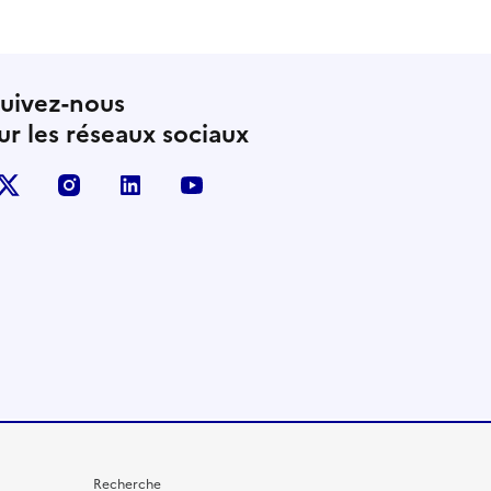
uivez-nous
ur les réseaux sociaux
X (anciennement Twitter)
instagram
linkedin
youtube
Recherche