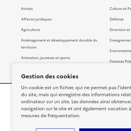
Achats
Culture et P
Affaires juridiques
Défense
Agriculture
Direction et
Aménagement et développement durable du
Enseignemen
territoire
Environnem
Animation, jeunesse et sports
Finances Pub
Bâtiment
Gestion budg
Gestion des cookies
Un cookie est un fichier, qui ne permet pas l’identi
du site, mais qui enregistre des informations relat
ordinateur sur un site. Les données ainsi obtenues 
RÉPUBLIQUE
navigation sur le site et ont également vocation 
FRANÇAISE
mesures de fréquentation.