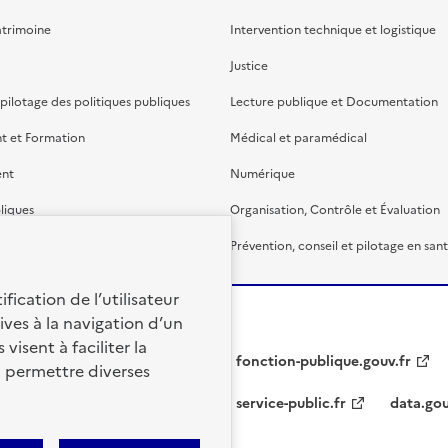
atrimoine
Intervention technique et logistique
Justice
 pilotage des politiques publiques
Lecture publique et Documentation
t et Formation
Médical et paramédical
ent
Numérique
liques
Organisation, Contrôle et Évaluation
étaire et financière
Prévention, conseil et pilotage en san
fication de l’utilisateur
ives à la navigation d’un
visent à faciliter la
fonction-publique.gouv.fr
à permettre diverses
service-public.fr
data.gou