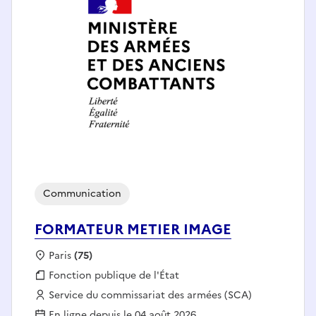
Communication
FORMATEUR METIER IMAGE
Localisation :
Paris
(75)
Fonction publique :
Fonction publique de l'État
Employeur :
Service du commissariat des armées (SCA)
En ligne depuis le 04 août 2026