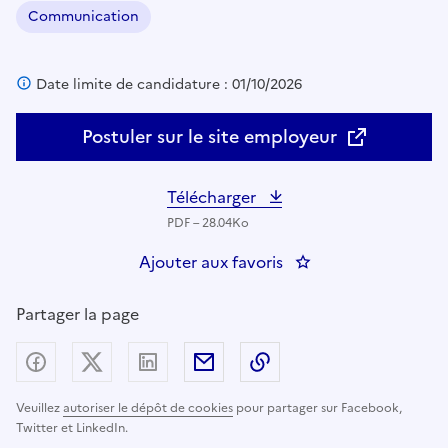
Communication
Domaine :
Date limite de candidature : 01/10/2026
Postuler sur le site employeur
Télécharger
PDF – 28.04Ko
Ajouter aux favoris
: SG-SIRCOM - Chef(f
Partager la page
Partager sur Facebook
Partager sur X (anciennement Twitter) - nouv
Partager sur LinkedIn
Partager par email
Copier dans le presse
Veuillez
autoriser le dépôt de cookies
pour partager sur Facebook,
Twitter et LinkedIn.