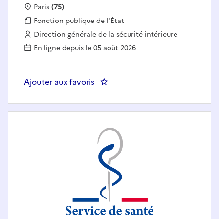
Localisation :
Paris
(75)
Fonction publique :
Fonction publique de l'État
Employeur :
Direction générale de la sécurité intérieure
En ligne depuis le 05 août 2026
Ajouter aux favoris
: Adjoint au chef d'une division