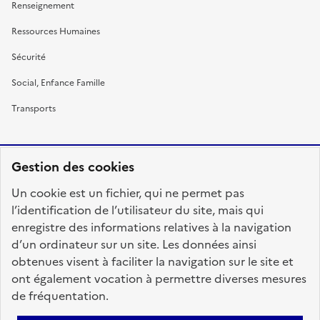
Renseignement
Ressources Humaines
Sécurité
Social, Enfance Famille
Transports
Gestion des cookies
RÉPUBLIQUE
Un cookie est un fichier, qui ne permet pas
FRANÇAISE
l’identification de l’utilisateur du site, mais qui
enregistre des informations relatives à la navigation
d’un ordinateur sur un site. Les données ainsi
obtenues visent à faciliter la navigation sur le site et
fonction-publique.gouv.fr
legifrance.gouv.fr
ont également vocation à permettre diverses mesures
de fréquentation.
gouvernement.fr
service-public.fr
data.gouv.fr