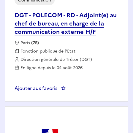
Communication
DGT - POLECOM - RD - Adjoint(e) au
chef de bureau, en charge de la
communication externe H/F
Localisation :
Paris
(75)
Fonction publique :
Fonction publique de l'État
Employeur :
Direction générale du Trésor (DGT)
En ligne depuis le 04 août 2026
Ajouter aux favoris
: DGT - POLECOM - RD - Adjoint(