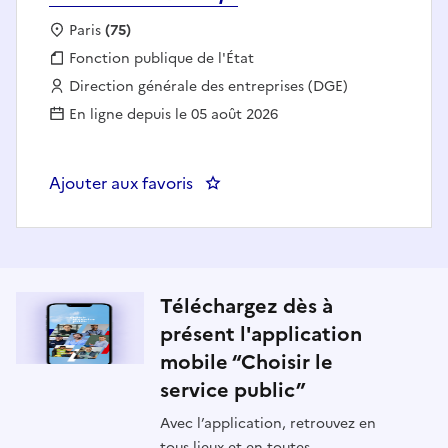
Localisation :
Paris
(75)
Fonction publique :
Fonction publique de l'État
Employeur :
Direction générale des entreprises (DGE)
En ligne depuis le 05 août 2026
Ajouter aux favoris
: Chef(fe) de projet - adjoint(e)
Téléchargez dès à
présent l'application
mobile “Choisir le
service public”
Avec l’application, retrouvez en
tous lieux et en toutes