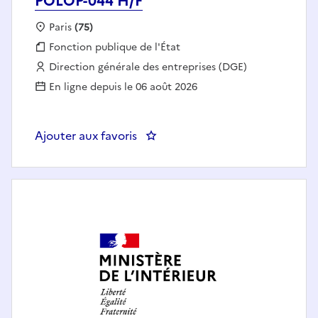
POLOP-044 H/F
Localisation :
Paris
(75)
Fonction publique :
Fonction publique de l'État
Employeur :
Direction générale des entreprises (DGE)
En ligne depuis le 06 août 2026
Ajouter aux favoris
: Chargé/e de mission « protecti