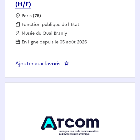
(H/F)
Localisation :
Paris
(75)
Fonction publique :
Fonction publique de l'État
Employeur :
Musée du Quai Branly
En ligne depuis le 05 août 2026
Ajouter aux favoris
: Responsable de la cellule admin