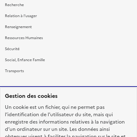
Recherche
Relation à l’usager
Renseignement
Ressources Humaines
Sécurité
Social, Enfance Famille
Transports
Gestion des cookies
RÉPUBLIQUE
Un cookie est un fichier, qui ne permet pas
FRANÇAISE
l’identification de l’utilisateur du site, mais qui
enregistre des informations relatives à la navigation
d’un ordinateur sur un site. Les données ainsi
obtenues visent à faciliter la navigation sur le site et