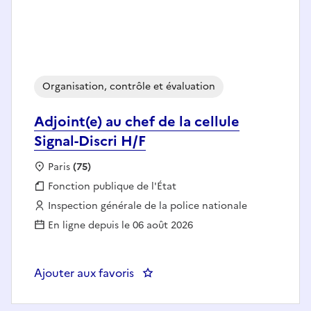
Organisation, contrôle et évaluation
Adjoint(e) au chef de la cellule
Signal-Discri H/F
Localisation :
Paris
(75)
Fonction publique :
Fonction publique de l'État
Employeur :
Inspection générale de la police nationale
En ligne depuis le 06 août 2026
Ajouter aux favoris
: Adjoint(e) au chef de la cellule 