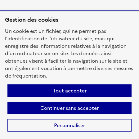
Gestion des cookies
RÉPUBLIQUE
Un cookie est un fichier, qui ne permet pas
FRANÇAISE
l’identification de l’utilisateur du site, mais qui
enregistre des informations relatives à la navigation
d’un ordinateur sur un site. Les données ainsi
obtenues visent à faciliter la navigation sur le site et
fonction-publique.gouv.fr
legifrance.gouv.fr
ont également vocation à permettre diverses mesures
de fréquentation.
gouvernement.fr
service-public.fr
data.gouv.fr
Tout accepter
Plan du site
Accessibilité : totalement conforme
Personnaliser les cookies
Mentions légales
Contact
Aide
Continuer sans accepter
candidats
Personnaliser
Sauf mention contraire, tous les textes de ce site sont sous
licence
etalab-2.0