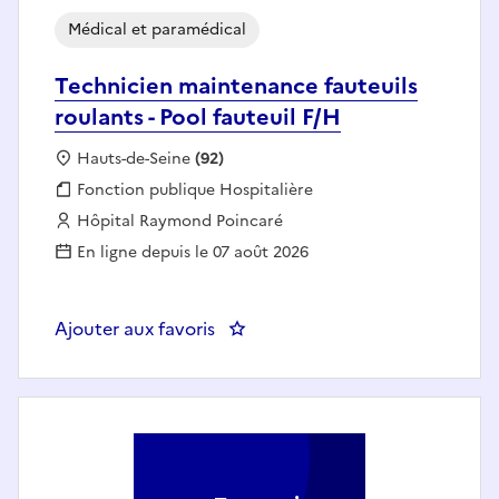
Médical et paramédical
Technicien maintenance fauteuils
roulants - Pool fauteuil F/H
Localisation :
Hauts-de-Seine
(92)
Fonction publique :
Fonction publique Hospitalière
Employeur :
Hôpital Raymond Poincaré
En ligne depuis le 07 août 2026
Ajouter aux favoris
: Technicien maintenance fauteuil