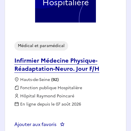
Hospitalière
Médical et paramédical
Infirmier Médecine Physique-
Réadaptation-Neuro. Jour F/H
Localisation :
Hauts-de-Seine
(92)
Fonction publique :
Fonction publique Hospitalière
Employeur :
Hôpital Raymond Poincaré
En ligne depuis le 07 août 2026
Ajouter aux favoris
: Infirmier Médecine Physique-R