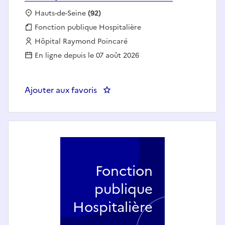
Localisation :
Hauts-de-Seine
(92)
Fonction publique :
Fonction publique Hospitalière
Employeur :
Hôpital Raymond Poincaré
En ligne depuis le 07 août 2026
Ajouter aux favoris
: Infirmier Médecine Physique-R
Fonction
publique
Hospitalière