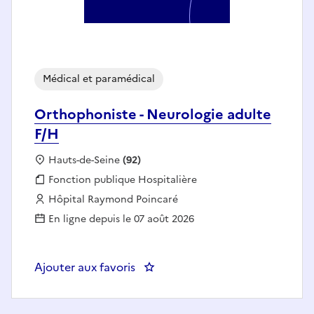
Médical et paramédical
Orthophoniste - Neurologie adulte
F/H
Localisation :
Hauts-de-Seine
(92)
Fonction publique :
Fonction publique Hospitalière
Employeur :
Hôpital Raymond Poincaré
En ligne depuis le 07 août 2026
Ajouter aux favoris
: Orthophoniste - Neurologie adu