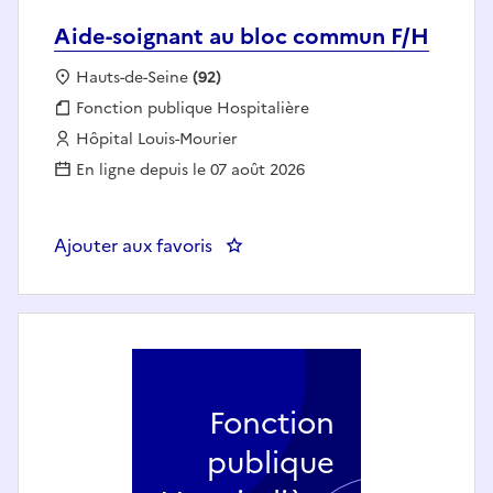
Aide-soignant au bloc commun F/H
Localisation :
Hauts-de-Seine
(92)
Fonction publique :
Fonction publique Hospitalière
Employeur :
Hôpital Louis-Mourier
En ligne depuis le 07 août 2026
Ajouter aux favoris
: Aide-soignant au bloc commun
Fonction
publique