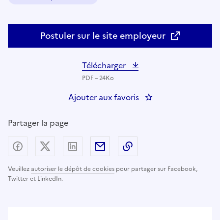
Domaine :
Postuler sur le site employeur
Télécharger
PDF – 24Ko
Ajouter aux favoris
: Technicien de labor
Partager la page
Partager sur Facebook
Partager sur X (anciennement Twitter) - nouv
Partager sur LinkedIn
Partager par email
Copier dans le presse
Veuillez
autoriser le dépôt de cookies
pour partager sur Facebook,
Twitter et LinkedIn.