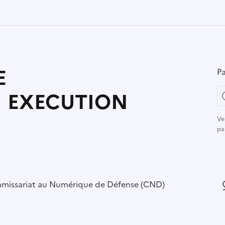
E
Pa
 EXECUTION
Ve
pa
r :
missariat au Numérique de Défense (CND)
L