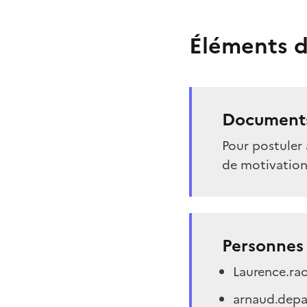
Éléments d
Documents
Pour postuler 
de motivation 
Personnes 
Laurence.rao
arnaud.depa