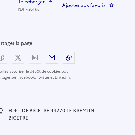
Télécharger
Ajouter aux favoris
: TRAITAN
PDF – 26.1Ko
rtager la page
Partager sur Facebook
Partager sur X (anciennement Twitter) - nouvelle
Partager sur LinkedIn
Partager par email
Copier dans le presse-pap
uillez
autoriser le dépôt de cookies
pour
rtager sur Facebook, Twitter et LinkedIn.
ocalisation :
FORT DE BICETRE 94270 LE KREMLIN-
BICETRE