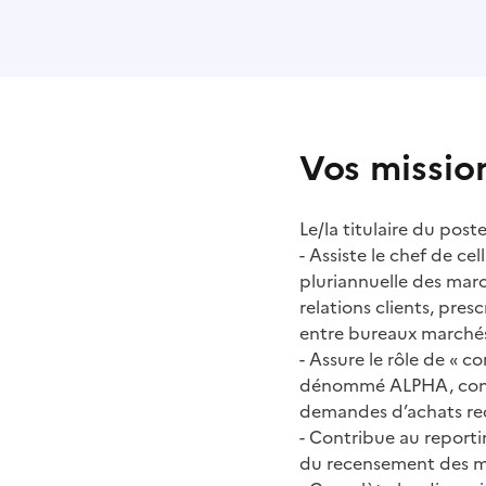
Vos missio
Le/la titulaire du poste
- Assiste le chef de c
pluriannuelle des marc
relations clients, pres
entre bureaux marchés 
- Assure le rôle de « c
dénommé ALPHA, consis
demandes d’achats reç
- Contribue au reporti
du recensement des ma