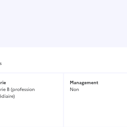
s
rie
Management
ie B (profession
Non
diaire)