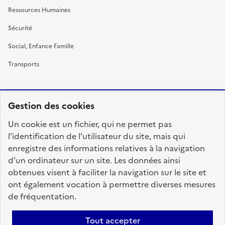
Ressources Humaines
Sécurité
Social, Enfance Famille
Transports
Gestion des cookies
RÉPUBLIQUE
Un cookie est un fichier, qui ne permet pas
FRANÇAISE
l’identification de l’utilisateur du site, mais qui
enregistre des informations relatives à la navigation
d’un ordinateur sur un site. Les données ainsi
obtenues visent à faciliter la navigation sur le site et
fonction-publique.gouv.fr
legifrance.gouv.fr
ont également vocation à permettre diverses mesures
de fréquentation.
gouvernement.fr
service-public.fr
data.gouv.fr
Tout accepter