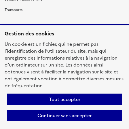
Transports
Gestion des cookies
RÉPUBLIQUE
Un cookie est un fichier, qui ne permet pas
FRANÇAISE
l’identification de l’utilisateur du site, mais qui
enregistre des informations relatives à la navigation
d’un ordinateur sur un site. Les données ainsi
obtenues visent à faciliter la navigation sur le site et
fonction-publique.gouv.fr
legifrance.gouv.fr
ont également vocation à permettre diverses mesures
de fréquentation.
gouvernement.fr
service-public.fr
data.gouv.fr
Tout accepter
Plan du site
Accessibilité : totalement conforme
Personnaliser les cookies
Mentions légales
Contact
Aide
Continuer sans accepter
candidats