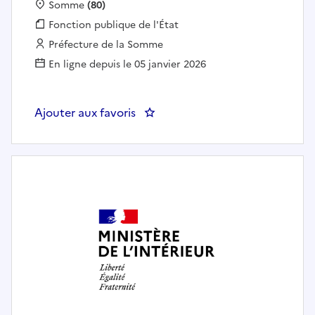
Localisation :
Somme
(80)
Fonction publique :
Fonction publique de l'État
Employeur :
Préfecture de la Somme
En ligne depuis le 05 janvier 2026
Ajouter aux favoris
: Chef(fe) du service risques et