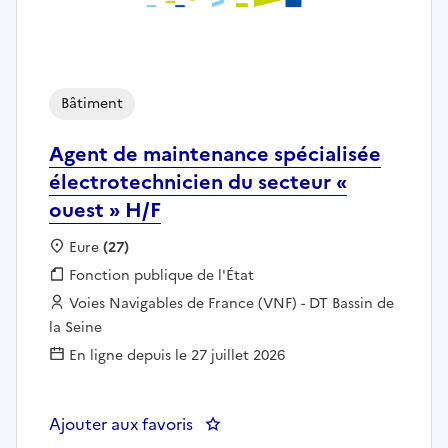
Bâtiment
Agent de maintenance spécialisée
électrotechnicien du secteur «
ouest » H/F
Localisation :
Eure
(27)
Fonction publique :
Fonction publique de l'État
Employeur :
Voies Navigables de France (VNF) - DT Bassin de
la Seine
En ligne depuis le 27 juillet 2026
Ajouter aux favoris
: Agent de maintenance spécialis