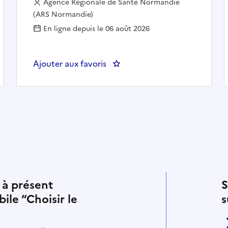
Employeur :
Agence Régionale de Santé Normandie
(ARS Normandie)
En ligne depuis le 06 août 2026
t territorial H/F
Ajouter aux favoris
: Chargé de développement ter
 à présent
S
bile “Choisir le
s