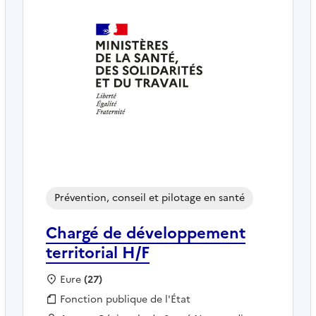
Prévention, conseil et pilotage en santé
Chargé de développement
territorial H/F
Localisation :
Eure
(27)
Fonction publique :
Fonction publique de l'État