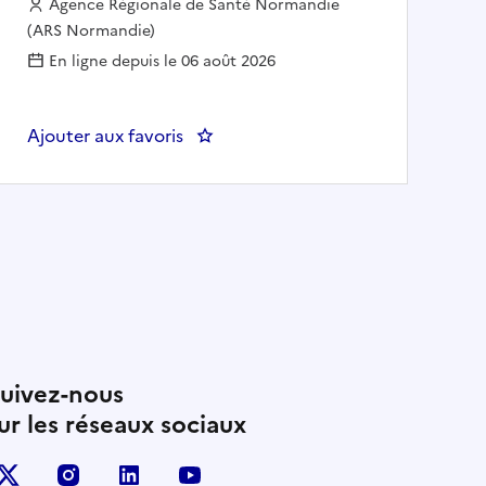
Employeur :
Agence Régionale de Santé Normandie
(ARS Normandie)
En ligne depuis le 06 août 2026
ritorial H/F
Ajouter aux favoris
: Chargé de développement territori
uivez-nous
ur les réseaux sociaux
X (anciennement Twitter)
instagram
linkedin
youtube