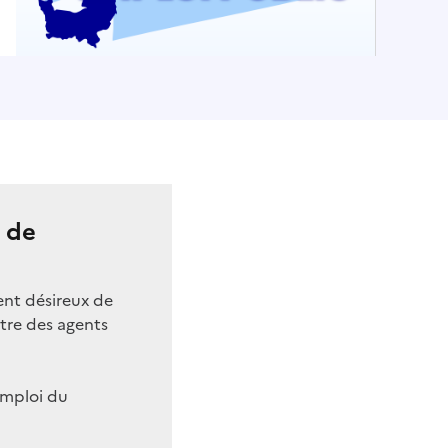
e de
ent désireux de
ntre des agents
emploi du