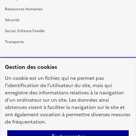
Ressources Humaines
Sécurité
Social, Enfance Famille
Transports
Gestion des cookies
RÉPUBLIQUE
Un cookie est un fichier, qui ne permet pas
FRANÇAISE
l’identification de l’utilisateur du site, mais qui
enregistre des informations relatives à la navigation
d’un ordinateur sur un site. Les données ainsi
obtenues visent à faciliter la navigation sur le site et
fonction-publique.gouv.fr
legifrance.gouv.fr
ont également vocation à permettre diverses mesures
de fréquentation.
gouvernement.fr
service-public.fr
data.gouv.fr