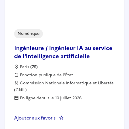
Numérique
Ingénieure / ingénieur IA au service
de l'intelligence artificielle
Localisation :
Paris
(75)
Fonction publique :
Fonction publique de l'État
Employeur :
Commission Nationale Informatique et Libertés
(CNIL)
En ligne depuis le 10 juillet 2026
Ajouter aux favoris
: Ingénieure / ingénieur IA au servi