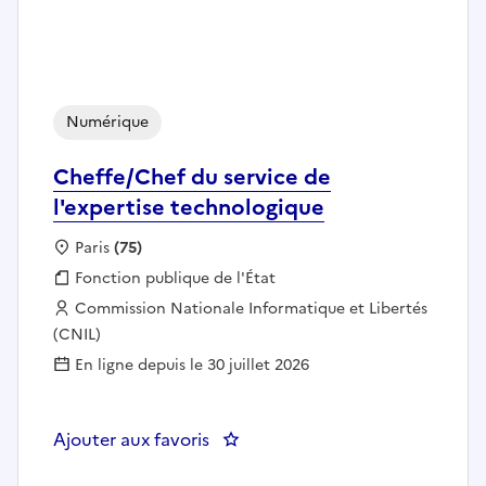
Numérique
Cheffe/Chef du service de
l'expertise technologique
Localisation :
Paris
(75)
Fonction publique :
Fonction publique de l'État
Employeur :
Commission Nationale Informatique et Libertés
(CNIL)
En ligne depuis le 30 juillet 2026
Ajouter aux favoris
: Cheffe/Chef du service de l'ex