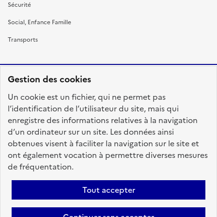
Sécurité
Social, Enfance Famille
Transports
Gestion des cookies
RÉPUBLIQUE
Un cookie est un fichier, qui ne permet pas
FRANÇAISE
l’identification de l’utilisateur du site, mais qui
enregistre des informations relatives à la navigation
d’un ordinateur sur un site. Les données ainsi
obtenues visent à faciliter la navigation sur le site et
fonction-publique.gouv.fr
legifrance.gouv.fr
ont également vocation à permettre diverses mesures
de fréquentation.
gouvernement.fr
service-public.fr
data.gouv.fr
Tout accepter
Plan du site
Accessibilité : totalement conforme
Personnaliser les cookies
Mentions légales
Contact
Aide