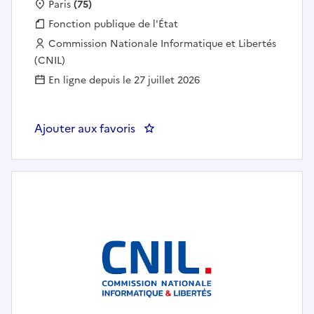
Localisation :
Paris
(75)
Fonction publique :
Fonction publique de l'État
Employeur :
Commission Nationale Informatique et Libertés
(CNIL)
En ligne depuis le 27 juillet 2026
Ajouter aux favoris
: Assistante / Assistant au servic