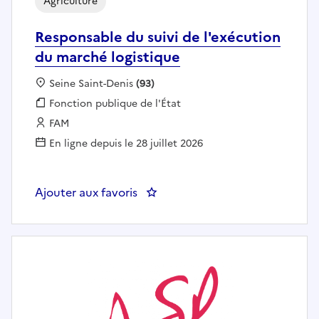
Agriculture
Responsable du suivi de l'exécution
du marché logistique
Localisation :
Seine Saint-Denis
(93)
Fonction publique :
Fonction publique de l'État
Employeur :
FAM
En ligne depuis le 28 juillet 2026
Ajouter aux favoris
: Responsable du suivi de l'exéc