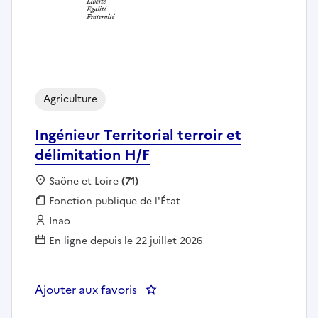
Agriculture
Ingénieur Territorial terroir et
délimitation H/F
Localisation :
Saône et Loire
(71)
Fonction publique :
Fonction publique de l'État
Employeur :
Inao
En ligne depuis le 22 juillet 2026
Ajouter aux favoris
: Ingénieur Territorial terroir et 