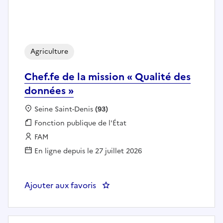
Agriculture
Chef.fe de la mission « Qualité des
données »
Localisation :
Seine Saint-Denis
(93)
Fonction publique :
Fonction publique de l'État
Employeur :
FAM
En ligne depuis le 27 juillet 2026
Ajouter aux favoris
: Chef.fe de la mission « Qualité