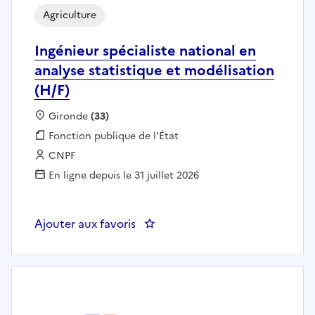
Agriculture
Ingénieur spécialiste national en
analyse statistique et modélisation
(H/F)
Localisation :
Gironde
(33)
Fonction publique :
Fonction publique de l'État
Employeur :
CNPF
En ligne depuis le 31 juillet 2026
Ajouter aux favoris
: Ingénieur spécialiste national e