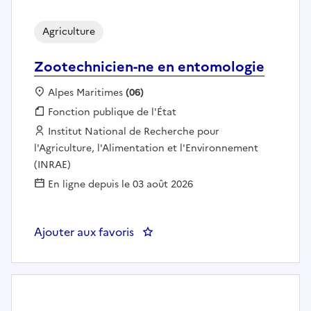
Agriculture
Zootechnicien-ne en entomologie
Localisation :
Alpes Maritimes
(06)
Fonction publique :
Fonction publique de l'État
Employeur :
Institut National de Recherche pour
l'Agriculture, l'Alimentation et l'Environnement
(INRAE)
En ligne depuis le 03 août 2026
Ajouter aux favoris
: Zootechnicien-ne en entomolo