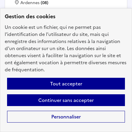
Localisation :
Ardennes
(08)
Fonction publique :
Fonction publique de l'État
Gestion des cookies
Employeur :
CNPF
Un cookie est un fichier, qui ne permet pas
En ligne depuis le 21 juillet 2026
l’identification de l’utilisateur du site, mais qui
enregistre des informations relatives à la navigation
Ajouter aux favoris
: Technicien forestier chargé de 
d’un ordinateur sur un site. Les données ainsi
obtenues visent à faciliter la navigation sur le site et
ont également vocation à permettre diverses mesures
de fréquentation.
Précédent
1
2
3
4
5
6
Tout accepter
12
Suivant
Aller à la page
Continuer sans accepter
Personnaliser