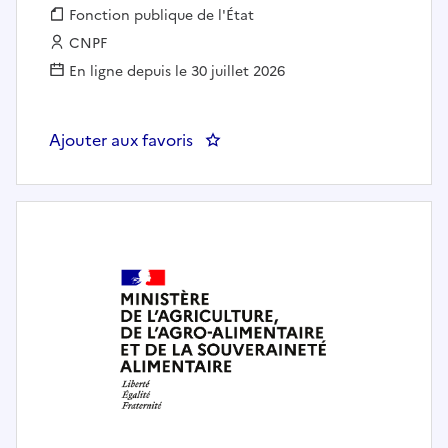
Fonction publique :
Fonction publique de l'État
Employeur :
CNPF
En ligne depuis le 30 juillet 2026
Ajouter aux favoris
: Technicien(ne) forestier(e) en 