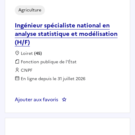
Agriculture
Ingénieur spécialiste national en
analyse statistique et modélisation
(H/F)
Localisation :
Loiret
(45)
Fonction publique :
Fonction publique de l'État
Employeur :
CNPF
En ligne depuis le 31 juillet 2026
Ajouter aux favoris
: Ingénieur spécialiste national e