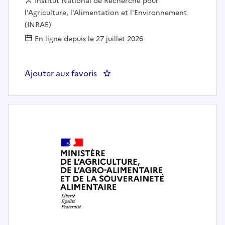
Employeur :
Institut National de Recherche pour
l'Agriculture, l'Alimentation et l'Environnement
(INRAE)
En ligne depuis le 27 juillet 2026
Ajouter aux favoris
: Animalier-ère Ovin