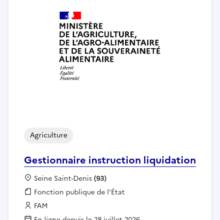
Agriculture
Gestionnaire instruction liquidation
Localisation :
Seine Saint-Denis
(93)
Fonction publique :
Fonction publique de l'État
Employeur :
FAM
En ligne depuis le 28 juillet 2026