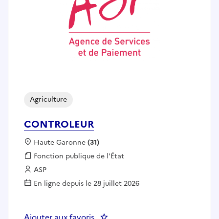
Agriculture
CONTROLEUR
Localisation :
Haute Garonne
(31)
Fonction publique :
Fonction publique de l'État
Employeur :
ASP
En ligne depuis le 28 juillet 2026
Ajouter aux favoris
: CONTROLEUR