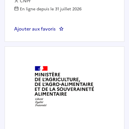
Employeur :
CNPF
En ligne depuis le 31 juillet 2026
Ajouter aux favoris
: Ingénieur spécialiste national e