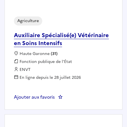
Agriculture
Auxiliaire Spécialisé(e) Vétérinaire
en Soins Intensifs
Localisation :
Haute Garonne
(31)
Fonction publique :
Fonction publique de l'État
Employeur :
ENVT
En ligne depuis le 28 juillet 2026
Ajouter aux favoris
: Auxiliaire Spécialisé(e) Vétérina