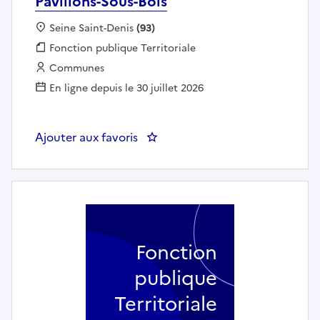
Pavillons-Sous-Bois
Localisation :
Seine Saint-Denis
(93)
Fonction publique :
Fonction publique Territoriale
Employeur :
Communes
En ligne depuis le 30 juillet 2026
Ajouter aux favoris
: Agent point école (h/f) - Les Pa
Fonction
publique
Territoriale