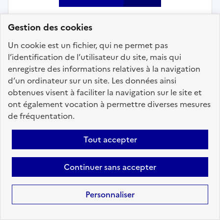
Gestion des cookies
Un cookie est un fichier, qui ne permet pas
Animation, jeunesse et sports
l’identification de l’utilisateur du site, mais qui
enregistre des informations relatives à la navigation
Animateur maison de quartier -
d’un ordinateur sur un site. Les données ainsi
COMMUNE D'AUBAGNE
obtenues visent à faciliter la navigation sur le site et
Localisation :
Bouches du Rhône
(13)
ont également vocation à permettre diverses mesures
de fréquentation.
Fonction publique :
Fonction publique Territoriale
Employeur :
Communes
Tout accepter
En ligne depuis le 30 juillet 2026
Continuer sans accepter
Ajouter aux favoris
: Animateur maison de quarti
Personnaliser