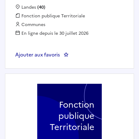
Localisation :
Landes
(40)
Fonction publique :
Fonction publique Territoriale
Employeur :
Communes
En ligne depuis le 30 juillet 2026
Ajouter aux favoris
: ATSEM (h/f) - COMMUNE DE 
Fonction
publique
Territoriale