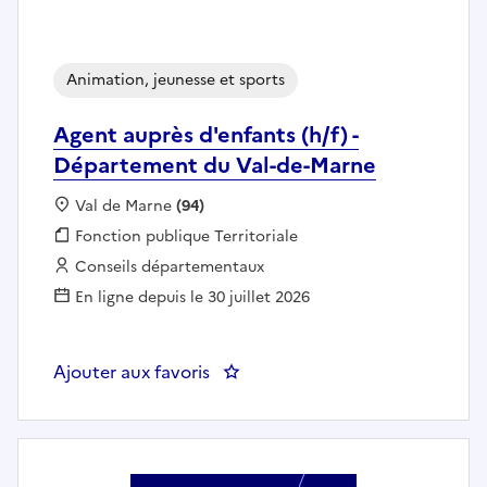
Animation, jeunesse et sports
Agent auprès d'enfants (h/f) -
Département du Val-de-Marne
Localisation :
Val de Marne
(94)
Fonction publique :
Fonction publique Territoriale
Employeur :
Conseils départementaux
En ligne depuis le 30 juillet 2026
Ajouter aux favoris
: Agent auprès d'enfants (h/f) 