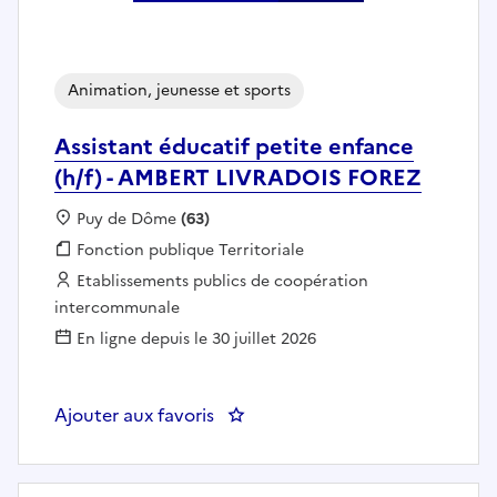
Animation, jeunesse et sports
Assistant éducatif petite enfance
(h/f) - AMBERT LIVRADOIS FOREZ
Localisation :
Puy de Dôme
(63)
Fonction publique :
Fonction publique Territoriale
Employeur :
Etablissements publics de coopération
intercommunale
En ligne depuis le 30 juillet 2026
Ajouter aux favoris
: Assistant éducatif petite enf