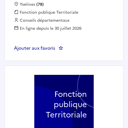
Localisation :
Yvelines
(78)
Fonction publique :
Fonction publique Territoriale
Employeur :
Conseils départementaux
En ligne depuis le 30 juillet 2026
Ajouter aux favoris
: 2026-8163 Référent Milieu Ouve
Fonction
publique
Territoriale