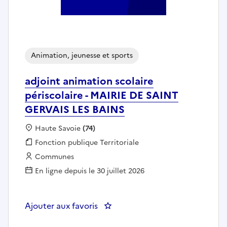
Animation, jeunesse et sports
adjoint animation scolaire
périscolaire - MAIRIE DE SAINT
GERVAIS LES BAINS
Localisation :
Haute Savoie
(74)
Fonction publique :
Fonction publique Territoriale
Employeur :
Communes
En ligne depuis le 30 juillet 2026
Ajouter aux favoris
: adjoint animation scolaire pér