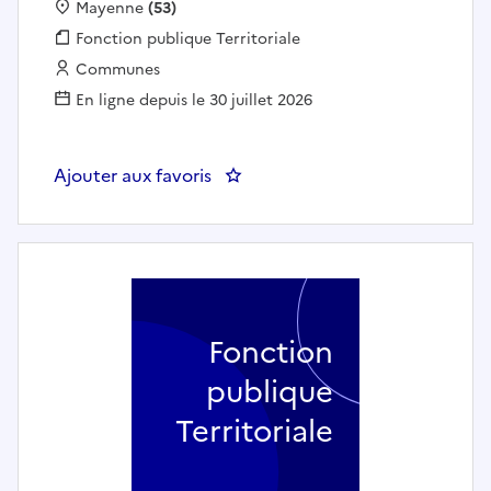
Localisation :
Mayenne
(53)
Fonction publique :
Fonction publique Territoriale
Employeur :
Communes
En ligne depuis le 30 juillet 2026
Ajouter aux favoris
: Animateur enfance - jeunesse
Fonction
publique
Territoriale