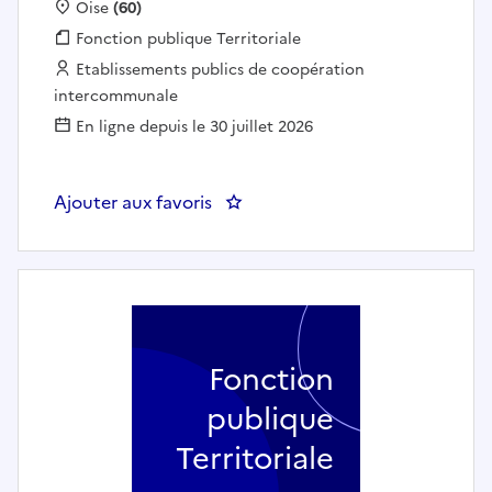
Localisation :
Oise
(60)
Fonction publique :
Fonction publique Territoriale
Employeur :
Etablissements publics de coopération
intercommunale
En ligne depuis le 30 juillet 2026
Ajouter aux favoris
: Animateur enfance - jeunesse 
Fonction
publique
Territoriale