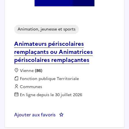
Animation, jeunesse et sports
Animateurs périscolaires
remplaçants ou Animatrices
périscolaires remplaçantes
Localisation :
Vienne
(86)
Fonction publique :
Fonction publique Territoriale
Employeur :
Communes
En ligne depuis le 30 juillet 2026
Ajouter aux favoris
: Animateurs périscolaires rempl