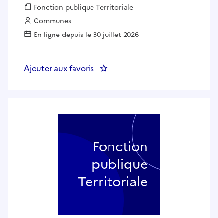
Fonction publique :
Fonction publique Territoriale
Employeur :
Communes
En ligne depuis le 30 juillet 2026
Ajouter aux favoris
: Agent des Services Périscolai
Fonction
publique
Territoriale