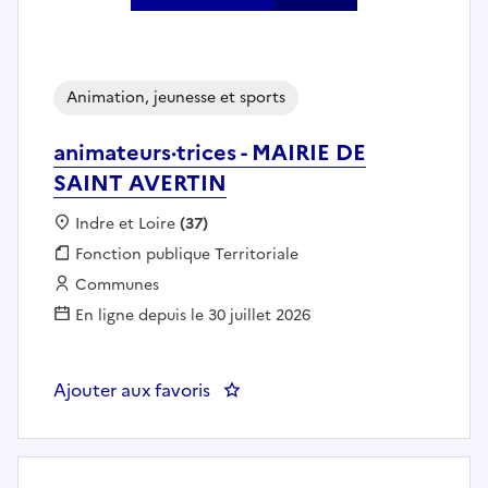
Animation, jeunesse et sports
animateurs·trices - MAIRIE DE
SAINT AVERTIN
Localisation :
Indre et Loire
(37)
Fonction publique :
Fonction publique Territoriale
Employeur :
Communes
En ligne depuis le 30 juillet 2026
Ajouter aux favoris
: animateurs·trices - MAIRIE DE