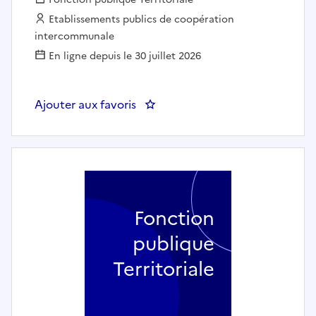
Employeur :
Etablissements publics de coopération
intercommunale
En ligne depuis le 30 juillet 2026
Ajouter aux favoris
: Animateur de losiris - CO
Fonction
publique
Territoriale