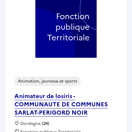
Fonction
publique
Territoriale
Animation, jeunesse et sports
Animateur de losiris -
COMMUNAUTE DE COMMUNES
SARLAT-PERIGORD NOIR
Localisation :
Dordogne
(24)
Fonction publique :
Fonction publique Territoriale