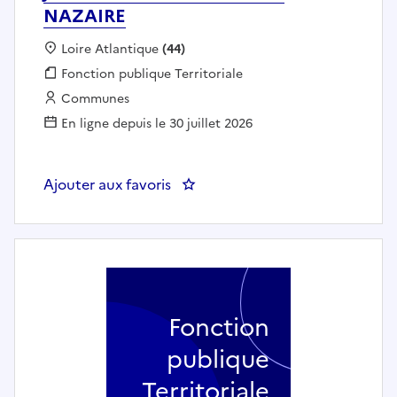
NAZAIRE
Localisation :
Loire Atlantique
(44)
Fonction publique :
Fonction publique Territoriale
Employeur :
Communes
En ligne depuis le 30 juillet 2026
Ajouter aux favoris
: Un Chargé ou une Chargée d'
Fonction
publique
Territoriale