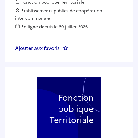
Fonction publique :
Fonction publique Territoriale
Employeur :
Etablissements publics de coopération
intercommunale
En ligne depuis le 30 juillet 2026
Ajouter aux favoris
: Directeur de l'Ecole de Musi
Fonction
publique
Territoriale