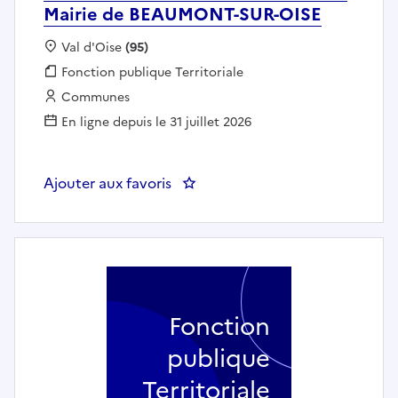
Mairie de BEAUMONT-SUR-OISE
Localisation :
Val d'Oise
(95)
Fonction publique :
Fonction publique Territoriale
Employeur :
Communes
En ligne depuis le 31 juillet 2026
Ajouter aux favoris
: Animateur enfance - jeunesse 
Fonction
publique
Territoriale