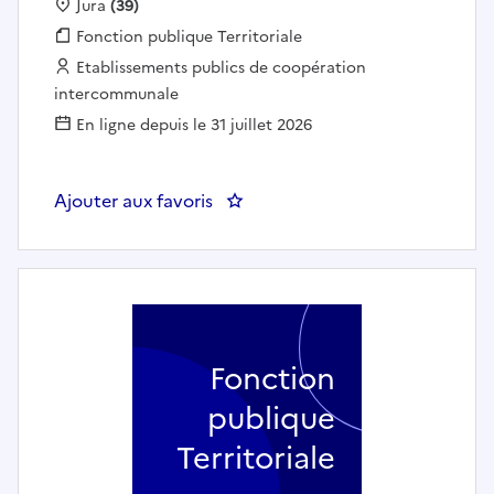
Localisation :
Jura
(39)
Fonction publique :
Fonction publique Territoriale
Employeur :
Etablissements publics de coopération
intercommunale
En ligne depuis le 31 juillet 2026
Ajouter aux favoris
: Directeur adjoint périscolair
Fonction
publique
Territoriale