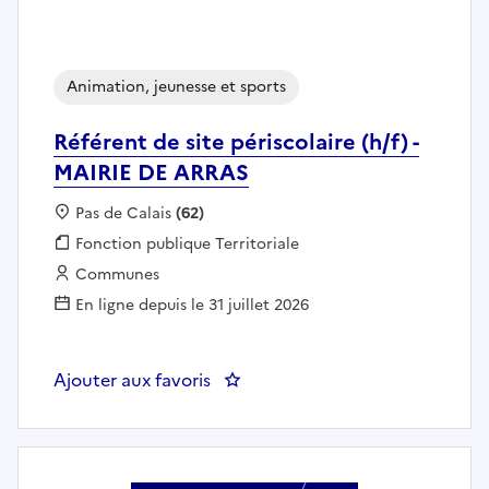
Animation, jeunesse et sports
Référent de site périscolaire (h/f) -
MAIRIE DE ARRAS
Localisation :
Pas de Calais
(62)
Fonction publique :
Fonction publique Territoriale
Employeur :
Communes
En ligne depuis le 31 juillet 2026
Ajouter aux favoris
: Référent de site périscolaire (