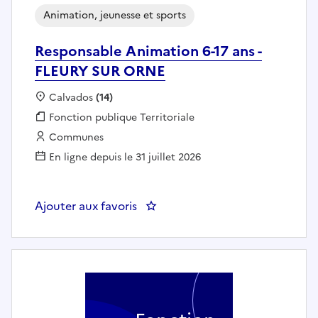
Animation, jeunesse et sports
Responsable Animation 6-17 ans -
FLEURY SUR ORNE
Localisation :
Calvados
(14)
Fonction publique :
Fonction publique Territoriale
Employeur :
Communes
En ligne depuis le 31 juillet 2026
Ajouter aux favoris
: Responsable Animation 6-17 a