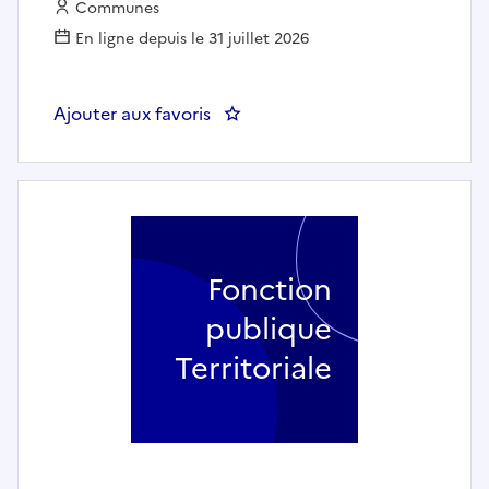
Employeur :
Communes
En ligne depuis le 31 juillet 2026
Ajouter aux favoris
: Auxiliaire de puériculture en cr
Fonction
publique
Territoriale