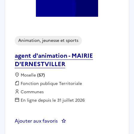
Animation, jeunesse et sports
agent d'animation - MAIRIE
D'ERNESTVILLER
Localisation :
Moselle
(57)
Fonction publique :
Fonction publique Territoriale
Employeur :
Communes
En ligne depuis le 31 juillet 2026
Ajouter aux favoris
: agent d'animation - MAIRIE D