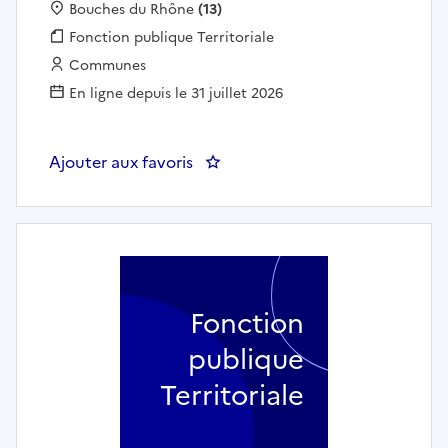
Localisation :
Bouches du Rhône
(13)
Fonction publique :
Fonction publique Territoriale
Employeur :
Communes
En ligne depuis le 31 juillet 2026
Ajouter aux favoris
: Educateur sportif - COMMUNE
Fonction
publique
Territoriale