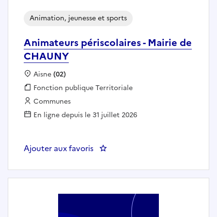
Animation, jeunesse et sports
Animateurs périscolaires - Mairie de
CHAUNY
Localisation :
Aisne
(02)
Fonction publique :
Fonction publique Territoriale
Employeur :
Communes
En ligne depuis le 31 juillet 2026
Ajouter aux favoris
: Animateurs périscolaires - Ma