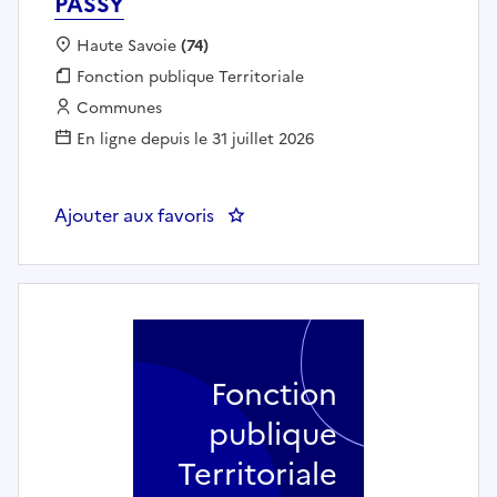
PASSY
Localisation :
Haute Savoie
(74)
Fonction publique :
Fonction publique Territoriale
Employeur :
Communes
En ligne depuis le 31 juillet 2026
Ajouter aux favoris
: ATSEM (h/f) PT 334 - MAIRIE D
Fonction
publique
Territoriale