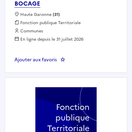
BOCAGE
Localisation :
Haute Garonne
(31)
Fonction publique :
Fonction publique Territoriale
Employeur :
Communes
En ligne depuis le 31 juillet 2026
Ajouter aux favoris
: ATSEM - MAIRIE DE MONTBR
Fonction
publique
Territoriale