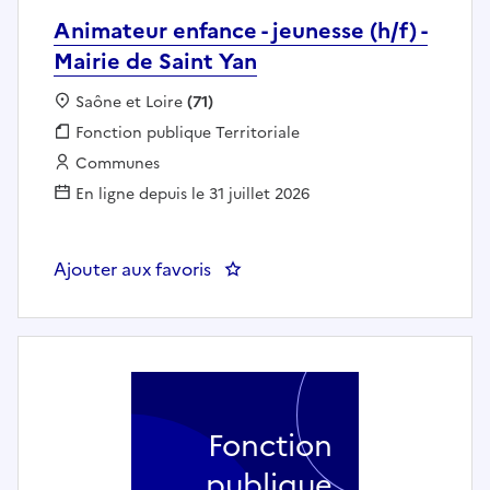
Animateur enfance - jeunesse (h/f) -
Mairie de Saint Yan
Localisation :
Saône et Loire
(71)
Fonction publique :
Fonction publique Territoriale
Employeur :
Communes
En ligne depuis le 31 juillet 2026
Ajouter aux favoris
: Animateur enfance - jeunesse (h
Fonction
publique