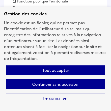
Fonction publique :
Fonction publique Territoriale
Employeur :
Etablissements publics de coopération
Gestion des cookies
intercommunale
En ligne depuis le 31 juillet 2026
Un cookie est un fichier, qui ne permet pas
l’identification de l’utilisateur du site, mais qui
enregistre des informations relatives à la navigation
Ajouter aux favoris
: MAITRE NAGEUR SAUVETEUR -
d’un ordinateur sur un site. Les données ainsi
obtenues visent à faciliter la navigation sur le site et
ont également vocation à permettre diverses mesures
de fréquentation.
Précédent
1
37
38
39
40
41
42
43
200
Suivant
Tout accepter
Aller à la page
Continuer sans accepter
Personnaliser