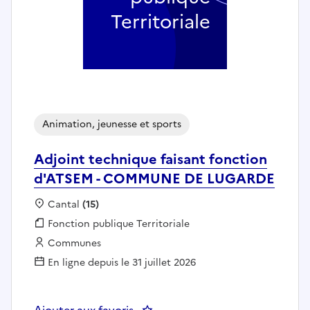
Territoriale
Animation, jeunesse et sports
Adjoint technique faisant fonction
d'ATSEM - COMMUNE DE LUGARDE
Localisation :
Cantal
(15)
Fonction publique :
Fonction publique Territoriale
Employeur :
Communes
En ligne depuis le 31 juillet 2026
Ajouter aux favoris
: Adjoint technique faisant f