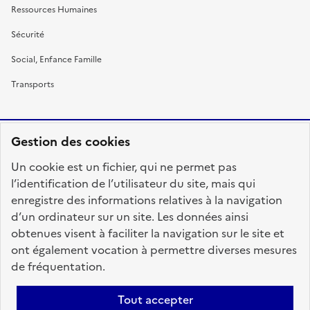
Ressources Humaines
Sécurité
Social, Enfance Famille
Transports
Gestion des cookies
RÉPUBLIQUE
Un cookie est un fichier, qui ne permet pas
FRANÇAISE
l’identification de l’utilisateur du site, mais qui
enregistre des informations relatives à la navigation
d’un ordinateur sur un site. Les données ainsi
obtenues visent à faciliter la navigation sur le site et
fonction-publique.gouv.fr
legifrance.gouv.fr
ont également vocation à permettre diverses mesures
de fréquentation.
gouvernement.fr
service-public.fr
data.gouv.fr
Tout accepter
Plan du site
Accessibilité : totalement conforme