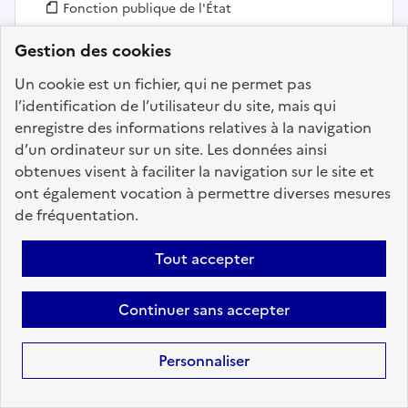
Fonction publique :
Fonction publique de l'État
Employeur :
Armée de terre
Gestion des cookies
En ligne depuis le 11 mai 2026
Un cookie est un fichier, qui ne permet pas
l’identification de l’utilisateur du site, mais qui
Ajouter aux favoris
: AGENT EN VOIRIE RESEAUX D
enregistre des informations relatives à la navigation
d’un ordinateur sur un site. Les données ainsi
obtenues visent à faciliter la navigation sur le site et
ont également vocation à permettre diverses mesures
Précédent
1
87
88
89
90
de fréquentation.
91
92
93
108
Suivant
Tout accepter
Aller à la page
Continuer sans accepter
Personnaliser
Téléchargez dès à