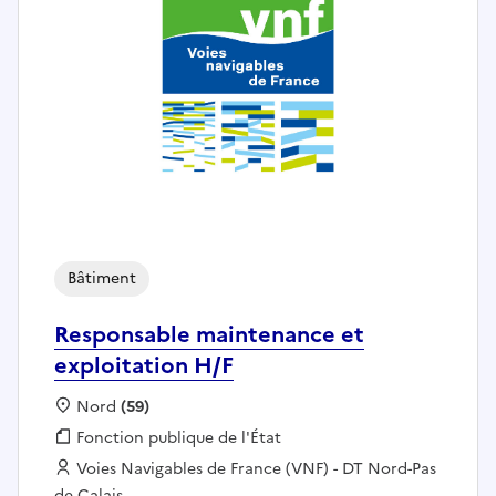
Bâtiment
Responsable maintenance et
exploitation H/F
Localisation :
Nord
(59)
Fonction publique :
Fonction publique de l'État
Employeur :
Voies Navigables de France (VNF) - DT Nord-Pas
de Calais