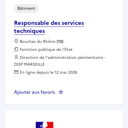
Bâtiment
Responsable des services
techniques
Localisation :
Bouches du Rhône
(13)
Fonction publique :
Fonction publique de l'État
Employeur :
Direction de l'administration pénitentiaire -
DISP MARSEILLE
En ligne depuis le 12 mai 2026
Ajouter aux favoris
: Responsable des services techn