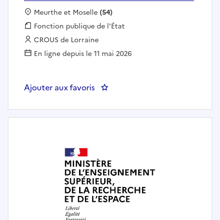
Localisation :
Meurthe et Moselle
(54)
Fonction publique :
Fonction publique de l'État
Employeur :
CROUS de Lorraine
En ligne depuis le 11 mai 2026
Ajouter aux favoris
: AIM-Plombier (H/F) - Crous Lorr