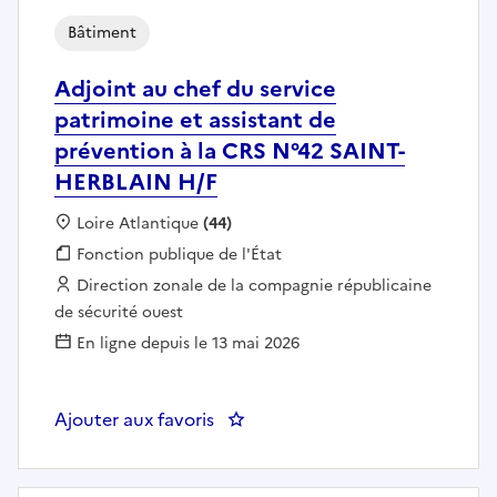
Bâtiment
Adjoint au chef du service
patrimoine et assistant de
prévention à la CRS N°42 SAINT-
HERBLAIN H/F
Localisation :
Loire Atlantique
(44)
Fonction publique :
Fonction publique de l'État
Employeur :
Direction zonale de la compagnie républicaine
de sécurité ouest
En ligne depuis le 13 mai 2026
Ajouter aux favoris
: Adjoint au chef du service pa