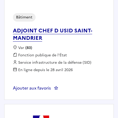
Bâtiment
ADJOINT CHEF D USID SAINT-
MANDRIER
Localisation :
Var
(83)
Fonction publique :
Fonction publique de l'État
Employeur :
Service infrastructure de la défense (SID)
En ligne depuis le 28 avril 2026
Ajouter aux favoris
: ADJOINT CHEF D USID SAINT