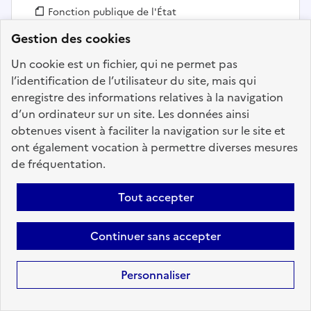
Fonction publique :
Fonction publique de l'État
Employeur :
Service infrastructure de la défense (SID)
Gestion des cookies
En ligne depuis le 21 avril 2026
Un cookie est un fichier, qui ne permet pas
l’identification de l’utilisateur du site, mais qui
enregistre des informations relatives à la navigation
Ajouter aux favoris
: CONDUCTEUR D'OPERATIONS
d’un ordinateur sur un site. Les données ainsi
obtenues visent à faciliter la navigation sur le site et
ont également vocation à permettre diverses mesures
Précédent
1
90
91
92
93
de fréquentation.
94
95
96
108
Suivant
Tout accepter
Aller à la page
Continuer sans accepter
Personnaliser
Téléchargez dès à