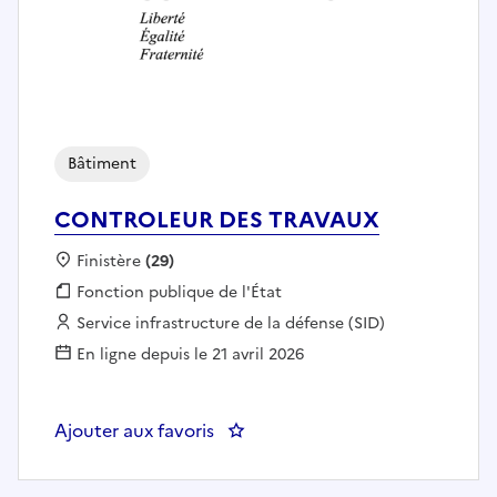
Bâtiment
CONTROLEUR DES TRAVAUX
Localisation :
Finistère
(29)
Fonction publique :
Fonction publique de l'État
Employeur :
Service infrastructure de la défense (SID)
En ligne depuis le 21 avril 2026
Ajouter aux favoris
: CONTROLEUR DES TRAVAUX