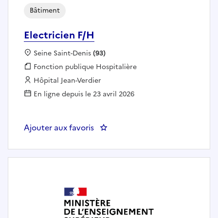
Bâtiment
Electricien F/H
Localisation :
Seine Saint-Denis
(93)
Fonction publique :
Fonction publique Hospitalière
Employeur :
Hôpital Jean-Verdier
En ligne depuis le 23 avril 2026
Ajouter aux favoris
: Electricien F/H